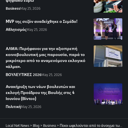
ψηφιακό ευρώ
Business
May 25, 2026
MVP της σεζόν αναδείχθηκε ο Σεμέδο!
Αθλητισμός
May 25, 2026
ΑΛΜΑ: Περήφανοι για την αξιοπρεπή
κοινοβουλευτική μας παρουσία, παρά το
μικρότερο από το αναμενόμενο εκλογικό
«άλμα».
ΒΟΥΛΕΥΤΙΚΕΣ 2026
May 25, 2026
Ανακήρυξη των νέων βουλευτών και
εκλογή Προέδρου της Βουλής στις 4
Ιουνίου (Βίντεο)
Πολιτική
May 25, 2026
Local Net News
>
Blog
>
Business
>
Ποιοι ωφελούνται από το άνοιγμα των Στενών του Ορμούζ από το Ιράν.