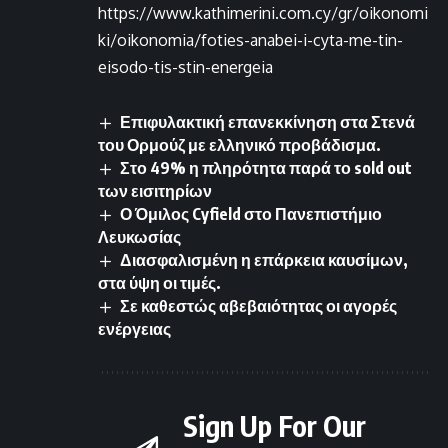
https://www.kathimerini.com.cy/gr/oikonomi
ki/oikonomia/foties-anabei-i-cyta-me-tin-
eisodo-tis-stin-energeia
Επιφυλακτική επανεκκίνηση στα Στενά
του Ορμούζ με ελληνικό προβάδισμα.
Στο 49% η πληρότητα παρά το sold out
των εισιτηρίων
Ο Όμιλος Cyfield στο Πανεπιστήμιο
Λευκωσίας
Διασφαλισμένη η επάρκεια καυσίμων,
στα ύψη οι τιμές.
Σε καθεστώς αβεβαιότητας οι αγορές
ενέργειας
Sign Up For Our