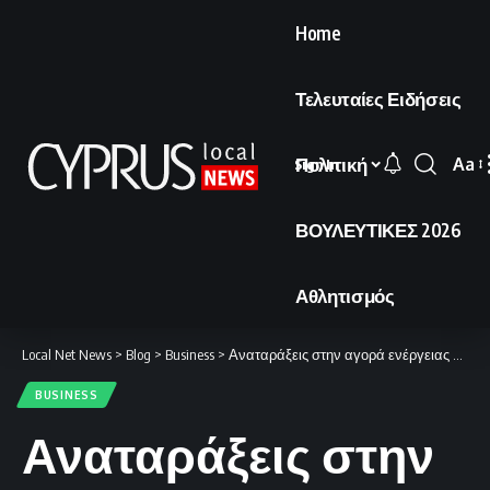
Home
Τελευταίες Ειδήσεις
Πολιτική
Aa
Sign In
Font
Resi
ΒΟΥΛΕΥΤΙΚΕΣ 2026
Αθλητισμός
Local Net News
>
Blog
>
Business
>
Αναταράξεις στην αγορά ενέργειας προκαλεί η είσοδος της Cyta.
BUSINESS
Αναταράξεις στην