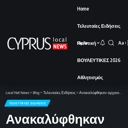
Home
Τελευταίες Ειδήσεις
Πολιτική
Aa
Sign In
Font
Resi
ΒΟΥΛΕΥΤΙΚΕΣ 2026
Αθλητισμός
Local Net News
>
Blog
>
Τελευταίες Ειδήσεις
>
Ανακαλύφθηκαν αρχαιολογικά ευρήματα ηλικίας 1.700 ετών
ΤΕΛΕΥΤΑΊΕΣ ΕΙΔΉΣΕΙΣ
Ανακαλύφθηκαν