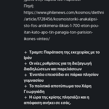
Πηγή:
https://www.philenews.com/kosmos/diethni
/article/1728456/kosmoistoriki-anakalipsi-
sto-fos-antikimena-ilikias-1-700-eton-pou-
itan-kato-apo-tin-panagia-ton-parision-
ikones-vinteo/
Τραμπ: Παράταση της εκεχειρίας με το
Ιράν
Οι νέες ρυθμίσεις για τη διεξαγωγή
διαδηλώσεων και παρελάσεων
Ένοπλο επεισόδιο σε πάρκο πλησίον
γυμνασίου
Το πολιτικό αποτύπωμα του Χάρη
Γεωργιάδη
Η ώρα της κρίσης πλησιάζει και η
απόφαση ανήκει σε εσάς.