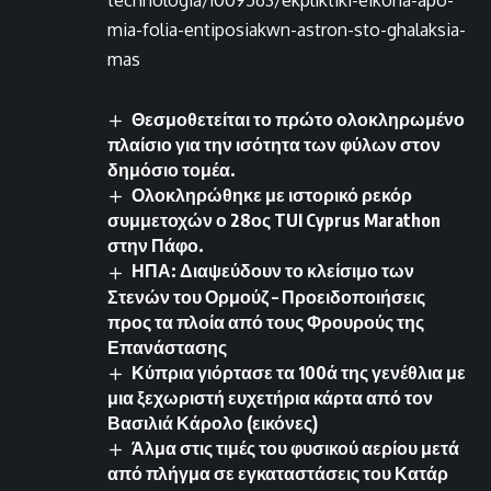
technologia/1009563/ekpliktiki-eikona-apo-
mia-folia-entiposiakwn-astron-sto-ghalaksia-
mas
Θεσμοθετείται το πρώτο ολοκληρωμένο
πλαίσιο για την ισότητα των φύλων στον
δημόσιο τομέα.
Ολοκληρώθηκε με ιστορικό ρεκόρ
συμμετοχών ο 28ος TUI Cyprus Marathon
στην Πάφο.
ΗΠΑ: Διαψεύδουν το κλείσιμο των
Στενών του Ορμούζ – Προειδοποιήσεις
προς τα πλοία από τους Φρουρούς της
Επανάστασης
Κύπρια γιόρτασε τα 100ά της γενέθλια με
μια ξεχωριστή ευχετήρια κάρτα από τον
Βασιλιά Κάρολο (εικόνες)
Άλμα στις τιμές του φυσικού αερίου μετά
από πλήγμα σε εγκαταστάσεις του Κατάρ