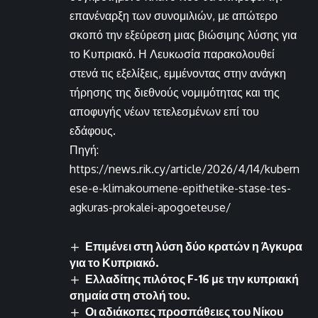
επανέναρξη των συνομιλιών, με απώτερο
σκοπό την εξεύρεση μιας βιώσιμης λύσης για
το Κυπριακό. Η Λευκωσία παρακολουθεί
στενά τις εξελίξεις, εμμένοντας στην ανάγκη
τήρησης της διεθνούς νομιμότητας και της
αποφυγής νέων τετελεσμένων επί του
εδάφους.
Πηγή:
https://news.rik.cy/article/2026/4/14/kubern
ese-e-klimakoumene-epithetike-stase-tes-
agkuras-prokalei-apogoeteuse/
Επιμένει στη λύση δύο κρατών η Άγκυρα
για το Κυπριακό.
Ελλαδίτης πιλότος F-16 με την κυπριακή
σημαία στη στολή του.
Οι αδιάκοπες προσπάθειες του Νίκου