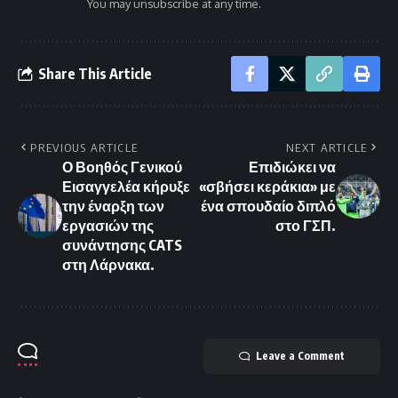
You may unsubscribe at any time.
Share This Article
PREVIOUS ARTICLE
NEXT ARTICLE
Ο Βοηθός Γενικού
Επιδιώκει να
Εισαγγελέα κήρυξε
«σβήσει κεράκια» με
την έναρξη των
ένα σπουδαίο διπλό
εργασιών της
στο ΓΣΠ.
συνάντησης CATS
στη Λάρνακα.
Leave a Comment