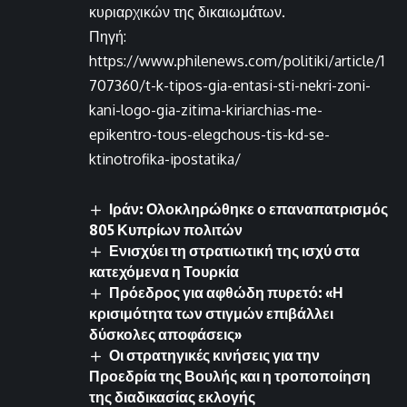
κυριαρχικών της δικαιωμάτων.
Πηγή:
https://www.philenews.com/politiki/article/1
707360/t-k-tipos-gia-entasi-sti-nekri-zoni-
kani-logo-gia-zitima-kiriarchias-me-
epikentro-tous-elegchous-tis-kd-se-
ktinotrofika-ipostatika/
Ιράν: Ολοκληρώθηκε ο επαναπατρισμός
805 Κυπρίων πολιτών
Ενισχύει τη στρατιωτική της ισχύ στα
κατεχόμενα η Τουρκία
Πρόεδρος για αφθώδη πυρετό: «Η
κρισιμότητα των στιγμών επιβάλλει
δύσκολες αποφάσεις»
Οι στρατηγικές κινήσεις για την
Προεδρία της Βουλής και η τροποποίηση
της διαδικασίας εκλογής