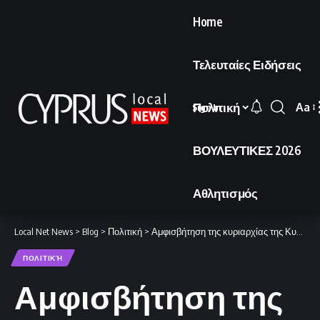
Home
Τελευταίες Ειδήσεις
Πολιτική
Aa
Sign In
Font
Resi
ΒΟΥΛΕΥΤΙΚΕΣ 2026
Αθλητισμός
Local Net News
>
Blog
>
Πολιτική
>
Αμφισβήτηση της κυριαρχίας της Κυπριακής Δημοκρατίας λόγω των κτηνοτροφικών υποστατικών
ΠΟΛΙΤΙΚΉ
Αμφισβήτηση της