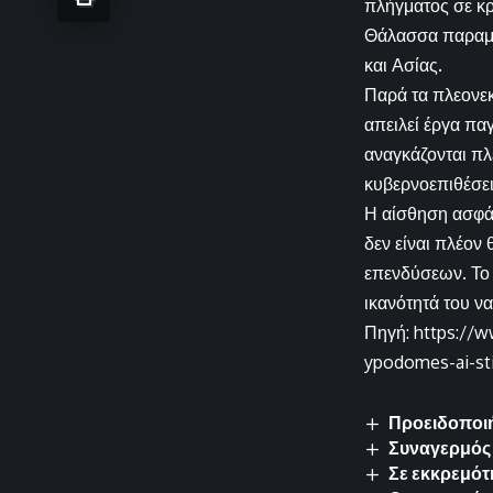
πλήγματος σε κρ
Θάλασσα παραμέν
και Ασίας.
Παρά τα πλεονεκ
απειλεί έργα πα
αναγκάζονται πλ
κυβερνοεπιθέσει
Η αίσθηση ασφάλ
δεν είναι πλέον
επενδύσεων. Το 
ικανότητά του ν
Πηγή: https://w
ypodomes-ai-sti
Προειδοποιή
Συναγερμός 
Σε εκκρεμότ