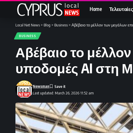
Home
Τελευταίες
Local Net News
>
Blog
>
Business
>
Αβέβαιο το μέλλον των μεγάλων επ
BUSINESS
Αβέβαιο το μέλλο
υποδομές AI στη 
Newsman
Last updated: March 26, 2026 11:52 am