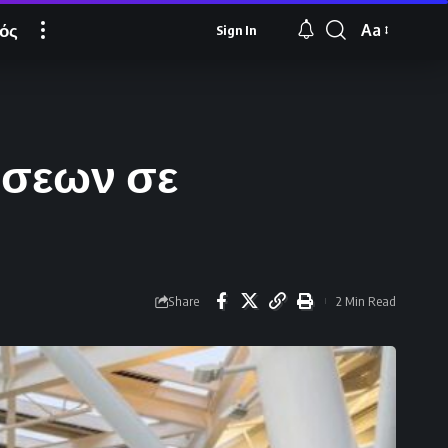
ός
Aa
Sign In
Font
Resizer
ύσεων σε
Share
2 Min Read