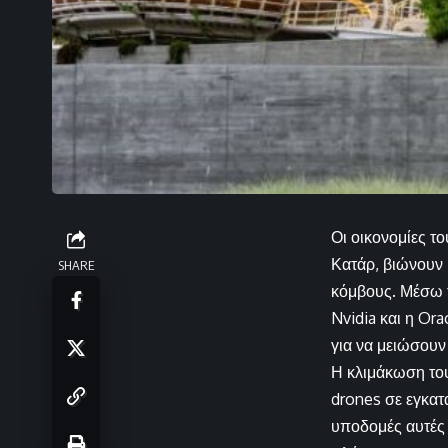
Οι οικονομίες τ
Κατάρ, βιώνουν 
SHARE
κόμβους. Μέσω 
Nvidia και η Or
για να μειώσουν
Η κλιμάκωση του
drones σε εγκατ
υποδομές αυτές 