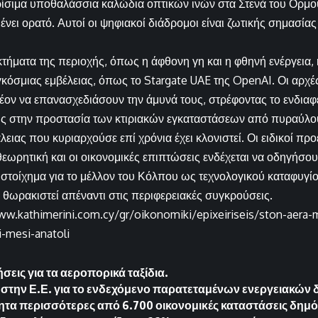
ίσιμα υποθαλάσσια καλώδια οπτικών ινών στα Στενά του Ορμο
ει ορατό. Αυτοί οι ψηφιακοί διάδρομοι είναι ζωτικής σημασία
τήματα της περιοχής, όπως η άφθονη γη και η φθηνή ενέργεια, 
γκόσμιας εμβέλειας, όπως το Stargate UAE της OpenAI. Οι αρ
έον να επανασχεδιάσουν την άμυνά τους, στρέφοντας το ενδιαφ
ς στην προστασία των κτιριακών εγκαταστάσεων από πυραύλου
ειας που κυριαρχούσε επί χρόνια έχει κλονιστεί. Οι ειδικοί προ
 θεωρητική και οι οικονομικές επιπτώσεις ενδέχεται να οδηγήσο
στοίχημα για το μέλλον του Κόλπου ως τεχνολογικού καταφυγίο
α θωρακιστεί απέναντι στις περιφερειακές συγκρούσεις.
ww.kathimerini.com.cy/gr/oikonomiki/epixeiriseis/ston-aera
-mesi-anatoli
σεις για τα αεροπορικά ταξίδια.
στην Ε.Ε. για το ενδεχόμενο παρατεταμένων ενεργειακών
ητα περισσότερες από 6.700 οικονομικές καταστάσεις δημ