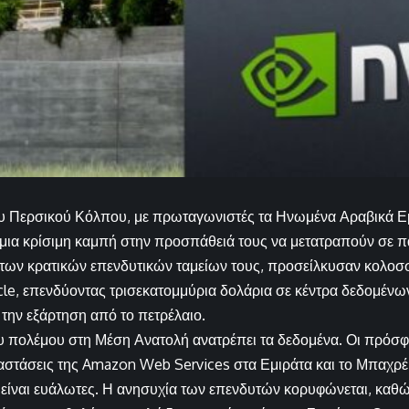
ου Περσικού Κόλπου, με πρωταγωνιστές τα Ηνωμένα Αραβικά Εμ
μια κρίσιμη καμπή στην προσπάθειά τους να μετατραπούν σε 
των κρατικών επενδυτικών ταμείων τους, προσείλκυσαν κολοσ
acle, επενδύοντας τρισεκατομμύρια δολάρια σε κέντρα δεδομένω
 την εξάρτηση από το πετρέλαιο.
 πολέμου στη Μέση Ανατολή ανατρέπει τα δεδομένα. Οι πρόσφατ
αστάσεις της Amazon Web Services στα Εμιράτα και το Μπαχρέιν
είναι ευάλωτες. Η ανησυχία των επενδυτών κορυφώνεται, καθώς