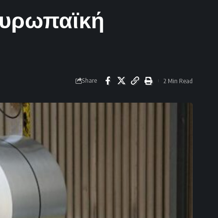
ευρωπαϊκή
Share
2 Min Read