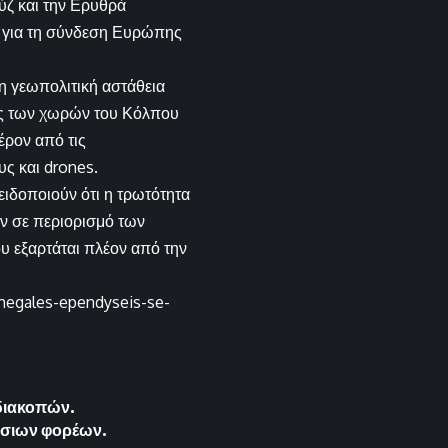
ύζ και την Ερυθρά
ς για τη σύνδεση Ευρώπης
η γεωπολιτική αστάθεια
χές των χωρών του Κόλπου
έρον από τις
ς και drones.
ειδοποιούν ότι η τρωτότητα
υν σε περιορισμό των
υ εξαρτάται πλέον από την
-megales-ependyseis-se-
 διακοπών.
όσιων φορέων.