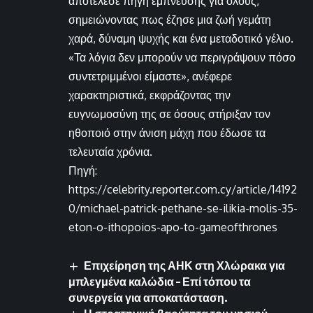
αποτέλεσε πηγή έμπνευσης για όλους,
σημειώνοντας πως έζησε μια ζωή γεμάτη
χαρά, δύναμη ψυχής και ένα μεταδοτικό γέλιο.
«Τα λόγια δεν μπορούν να περιγράψουν πόσο
συντετριμμένοι είμαστε», ανέφερε
χαρακτηριστικά, εκφράζοντας την
ευγνωμοσύνη της σε όσους στήριξαν τον
ηθοποιό στην άνιση μάχη που έδωσε τα
τελευταία χρόνια.
Πηγή:
https://celebrity.reporter.com.cy/article/14192
0/michael-patrick-pethane-se-ilikia-molis-35-
eton-o-ithopoios-apo-to-gameofthrones
Επιχείρηση της ΑΗΚ στη Χλώρακα για
μπλεγμένα καλώδια – Επί τόπου τα
συνεργεία για αποκατάσταση.