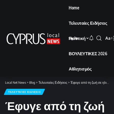
Home
Τελευταίες Ειδήσεις
Πολιτική
Aa
Sign In
Font
Resi
ΒΟΥΛΕΥΤΙΚΕΣ 2026
Αθλητισμός
Local Net News
>
Blog
>
Τελευταίες Ειδήσεις
>
Έφυγε από τη ζωή σε ηλικία 35 ετών ηθοποιός του Game of Thrones.
ΤΕΛΕΥΤΑΊΕΣ ΕΙΔΉΣΕΙΣ
Έφυγε από τη ζωή