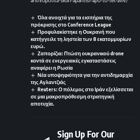
anthropotita-skliri-apantisi-apo-to-tel-aviv/
Όλα ανοιχτά για τα εισιτήρια της
πρόκρισης στο Conference League
Προφυλακίστηκε η Ουκρανή που
κατήγγειλε τη ληστεία των 8 εκατομμυρίων
ευρώ.
Ζαπορίζια: Πτώση ουκρανικού drone
κοντά σε ενεργειακές εγκαταστάσεις
αναφέρει η Ρωσία
Νέα υποψηφιότητα για την αντιδημαρχία
της Αγλαντζιάς
Reuters: Ο πόλεμος στο Ιράν εξελίσσεται
σε μια μακροπρόθεσμη στρατηγική
αποτυχία.
Sign Up For Our