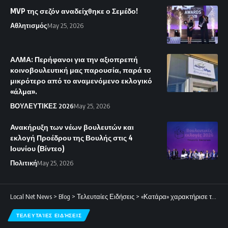
MVP της σεζόν αναδείχθηκε ο Σεμέδο!
Αθλητισμός
May 25, 2026
ΑΛΜΑ: Περήφανοι για την αξιοπρεπή
κοινοβουλευτική μας παρουσία, παρά το
μικρότερο από το αναμενόμενο εκλογικό
«άλμα».
ΒΟΥΛΕΥΤΙΚΕΣ 2026
May 25, 2026
Ανακήρυξη των νέων βουλευτών και
εκλογή Προέδρου της Βουλής στις 4
Ιουνίου (Βίντεο)
Πολιτική
May 25, 2026
Local Net News
>
Blog
>
Τελευταίες Ειδήσεις
>
«Κατάρα» χαρακτήρισε το Ισραήλ ο Υπουργός Άμυνας του Πακιστάν
ΤΕΛΕΥΤΑΊΕΣ ΕΙΔΉΣΕΙΣ