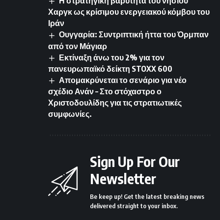
Η στρατηγική βαρύτητα του νησιού
Χαργκ ως κρίσιμου ενεργειακού κόμβου του
Ιράν
Ουγγαρία: Συντριπτική ήττα του Όρμπαν
από τον Μάγιαρ
Εκτίναξη άνω του 2% για τον
πανευρωπαϊκό δείκτη STOXX 600
Απομακρύνεται το σενάριο για νέο
σχέδιο Ανάν – Στο στόχαστρο ο
Χριστοδουλίδης για τις στρατιωτικές
συμφωνίες.
Sign Up For Our
Newsletter
Be keep up! Get the latest breaking news
delivered straight to your inbox.