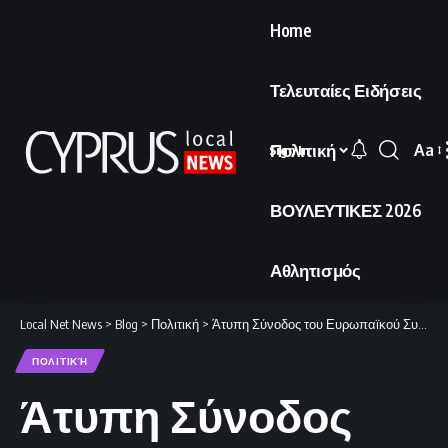
Home
Τελευταίες Ειδήσεις
Πολιτική
Aa
Sign In
Font
Resi
ΒΟΥΛΕΥΤΙΚΕΣ 2026
Αθλητισμός
Local Net News
>
Blog
>
Πολιτική
>
Άτυπη Σύνοδος του Ευρωπαϊκού Συμβουλίου στην Αγία Νάπα
ΠΟΛΙΤΙΚΉ
Άτυπη Σύνοδος