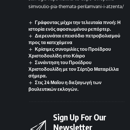
simvoulio-pia-themata-perilamvani-i-atzenta/
Γράφοντας μέχρι την τελευταία πνοή: Η
ιστορία ενός αφοσιωμένου ρεπόρτερ.
Διερευνάται επεισόδιο πετροβολισμού
προς τα κατεχόμενα
Κρίσιμες συνομιλίες του Προέδρου
Χριστοδουλίδη στο Κάιρο
Συνάντηση του Προέδρου
Χριστοδουλίδη με τον Σέρτζιο Ματαρέλλα
σήμερα.
Στις 24 Μαΐου η διεξαγωγή των
βουλευτικών εκλογών.
Sign Up For Our
Newsletter