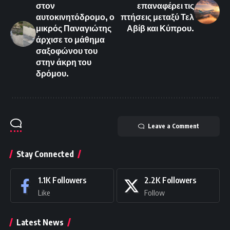
στον
επαναφέρει τις
αυτοκινητόδρομο, ο
πτήσεις μεταξύ Τελ
μικρός Παναγιώτης
Αβίβ και Κύπρου.
άρχισε το μάθημα
σαξοφώνου του
στην άκρη του
δρόμου.
Leave a Comment
Stay Connected
1.1K
Followers
2.2K
Followers
Like
Follow
Latest News