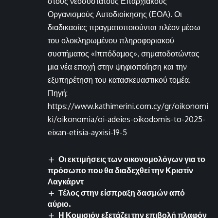
στους νεοσύστατους Επαρχιακούς
Οργανισμούς Αυτοδιοίκησης (ΕΟΑ). Οι
διαδικασίες πραγματοποιούνται πλέον μέσω
του ολοκληρωμένου πληροφοριακού
συστήματος «Ιππόδαμος», σηματοδοτώντας
μια νέα εποχή στην ψηφιοποίηση και την
εξυπηρέτηση του κατασκευαστικού τομέα.
Πηγή:
https://www.kathimerini.com.cy/gr/oikonomi
ki/oikonomia/oi-adeies-oikodomis-to-2025-
eixan-etisia-ayxisi-19-5
Οι εκτιμήσεις των οικονομολόγων για το
πρόσωπο που θα διαδεχθεί την Κριστίν
Λαγκάρντ
Τέλος στην είσπραξη δασμών από
αύριο.
Η Κομισιόν εξετάζει την επιβολή πλαφόν