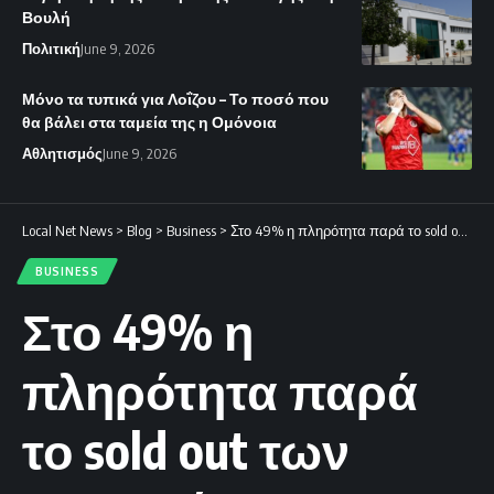
Βουλή
Πολιτική
June 9, 2026
Μόνο τα τυπικά για Λοΐζου – Το ποσό που
θα βάλει στα ταμεία της η Ομόνοια
Αθλητισμός
June 9, 2026
Local Net News
>
Blog
>
Business
>
Στο 49% η πληρότητα παρά το sold out των εισιτηρίων
BUSINESS
Στο 49% η
πληρότητα παρά
το sold out των