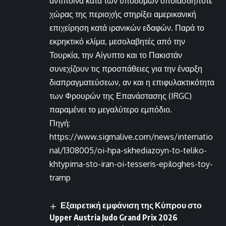
αντίποινα κατά των υποδομών οποιασδήποτε
χώρας της περιοχής στηρίξει αμερικανική
επιχείρηση κατά ιρανικών εδαφών. Παρά το
εκρηκτικό κλίμα, μεσολαβητές από την
Τουρκία, την Αίγυπτο και το Πακιστάν
συνεχίζουν τις προσπάθειες για την έναρξη
διαπραγματεύσεων, αν και η επιφυλακτικότητα
των Φρουρών της Επανάστασης (IRGC)
παραμένει το μεγαλύτερο εμπόδιο.
Πηγή:
https://www.sigmalive.com/news/internatio
nal/1308005/oi-hpa-skhediazoyn-to-teliko-
khtypima-sto-iran-oi-tesseris-epiloghes-toy-
tramp
Εξαιρετική εμφάνιση της Κύπρου στο
Upper Austria Judo Grand Prix 2026