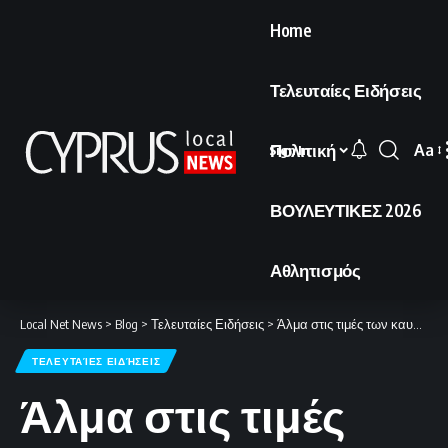
Home
Τελευταίες Ειδήσεις
Πολιτική
Aa
Sign In
Font
Resi
ΒΟΥΛΕΥΤΙΚΕΣ 2026
Αθλητισμός
Local Net News
>
Blog
>
Τελευταίες Ειδήσεις
>
Άλμα στις τιμές των καυσίμων: Ρεκόρ τριετίας σε μόλις 24 ώρες
ΤΕΛΕΥΤΑΊΕΣ ΕΙΔΉΣΕΙΣ
Άλμα στις τιμές