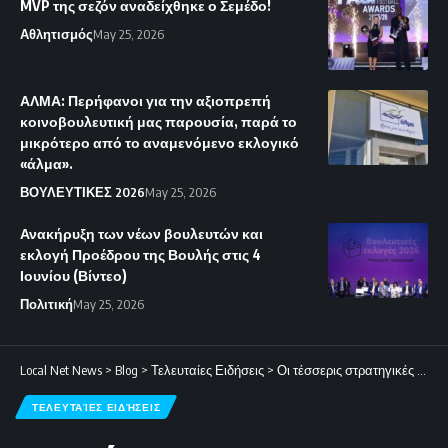
MVP της σεζόν αναδείχθηκε ο Σεμέδο!
Αθλητισμός
May 25, 2026
ΑΛΜΑ: Περήφανοι για την αξιοπρεπή
κοινοβουλευτική μας παρουσία, παρά το
μικρότερο από το αναμενόμενο εκλογικό
«άλμα».
ΒΟΥΛΕΥΤΙΚΕΣ 2026
May 25, 2026
Ανακήρυξη των νέων βουλευτών και
εκλογή Προέδρου της Βουλής στις 4
Ιουνίου (Βίντεο)
Πολιτική
May 25, 2026
Local Net News
>
Blog
>
Τελευταίες Ειδήσεις
>
Οι τέσσερις στρατηγικές επιλογές του Τραμπ για το τελειωτικό πλήγμα των ΗΠΑ στο Ιράν.
ΤΕΛΕΥΤΑΊΕΣ ΕΙΔΉΣΕΙΣ