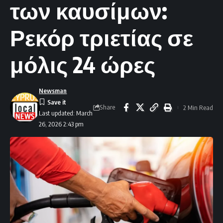
των καυσίμων:
Ρεκόρ τριετίας σε
μόλις 24 ώρες
Newsman
Share
2 Min Read
Last updated: March
26, 2026 2:43 pm