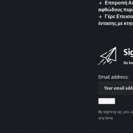
Επιτροπή Απ
αφθώδους πυρ
Γέρι: Επεισ
έντασης με κτ
Si
Be ke
Email address:
By signing up, you 
any time.