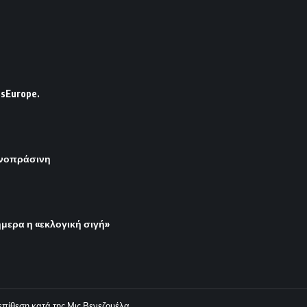
sEurope.
ρινοπράσινη
μερα η «εκλογική σιγή»
επίθεση κατά της Μις Βενεζουέλα.