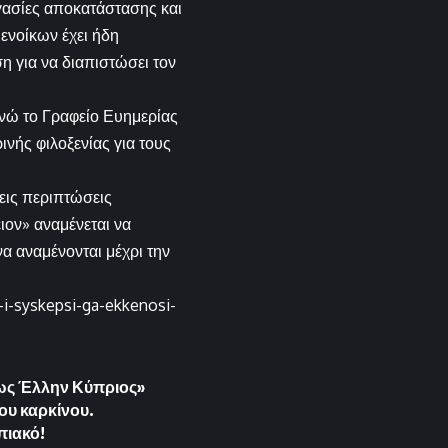
ασίες αποκατάστασης και
 ενοίκων έχει ήδη
 για να διαπιστώσει τον
νώ το Γραφείο Ευημερίας
ινής φιλοξενίας για τους
εις περιπτώσεις
ιον» αναμένεται να
να αναμένονται μέχρι την
-i-syskepsi-ga-ekkenosi-
 ως Έλλην Κύπριος»
ου καρκίνου.
πιακό!