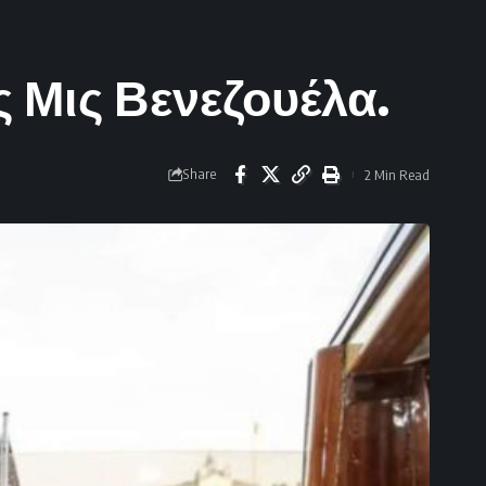
ς Μις Βενεζουέλα.
Share
2 Min Read