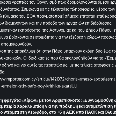
ερώσει γραπτώς τον Οργανισμό πως δρομολογούνται άμεσα εργ
νδυνότητας. Σύμφωνα με τις τελευταίες πληροφορίες, μέρος των
 κλιμάκιο του ΕΟΑ πραγματοποιεί σήμερα επιτόπια επιθεώρηση
ων διαμενόντων και την πρόοδο των εργασιών επιδιόρθωσης.
μμετείχαν εκπρόσωποι της Αστυνομίας και του Δήμου Πάφου, ε
Άμυνα βρίσκονται σε ετοιμότητα για την εξεύρεση χώρων προσωρ
α απομακρυνθούν.
τοκοπίτης αποκάλυψε ότι στην Πάφο υπάρχουν ακόμη δύο έως τρ
υκατοικιών. Οι διαδικασίες που θα ακολουθηθούν για το «Έρμε
οδηγό και για αυτές τις περιπτώσεις, με τις τελικές αποφάσεις 
δα.
ww.reporter.com.cy/article/1421372/choris-ameso-apotelesma
s-ermeion-stin-pafo-poy-krithike-akatallili
τη φρεγάτα «Κίμων» με τον Αρχιεπίσκοπο: «Ευγνωμοσύνη
 εμπειρία Χαραλαμπίδη για την πρόληψη και αντιμετώπιση τ
το ντέρμπι στη Λεωφόρο, στο +6 η ΑΕΚ από ΠΑΟΚ και Ολυμ