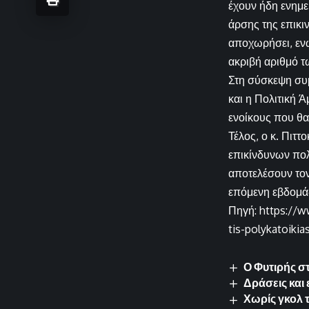
έχουν ήδη ενημ
άρσης της επικι
αποχωρήσει, ενώ
ακριβή αριθμό τ
Στη σύσκεψη συ
και η Πολιτική 
ενοίκους που θ
Τέλος, ο κ. Πιτ
επικίνδυνων πολ
αποτελέσουν τον 
επόμενη εβδομά
Πηγή: https://w
tis-polykatoikia
Ο Φυτιρής σ
Δράσεις και
Χωρίς γκολ 