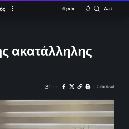
ός
Aa
Sign In
Font
Resizer
ης ακατάλληλης
Share
2 Min Read