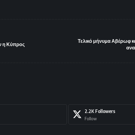
Τελικό μήνυμα Αβέρωφ κα
ν η Κύπρος
ανα
2.2K
Followers
Follow