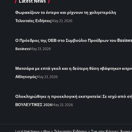
Latest News
Θωρακίζουν το έντερο και ρίχνουν τη χοληστερόλη
Τελευταίες Ειδήσεις
May 23, 2026
Ο Πρόεδρος της ΟΕΒ στο Συμβούλιο Προέδρων του Busines
Business
May 23, 2026
Ματσάρα με επτά γκολ και η δεύτερη θέση «βάφτηκε» κιτ
Αθλητισμός
May 23, 2026
Ολοκληρώθηκε η προεκλογική εκστρατεία: Σε ισχύ από σή
ΒΟΥΛΕΥΤΙΚΕΣ 2026
May 23, 2026
Local Net News
>
Blog
>
Τελευταίες Ειδήσεις
>
Σοκ στις Κάννες: Άγρια 