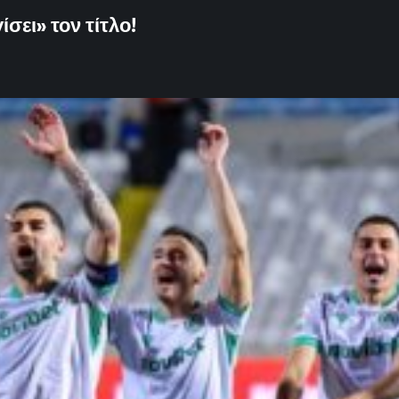
σει» τον τίτλο!