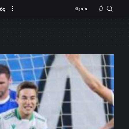
ός
Sign In