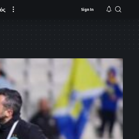
ός
Sign In