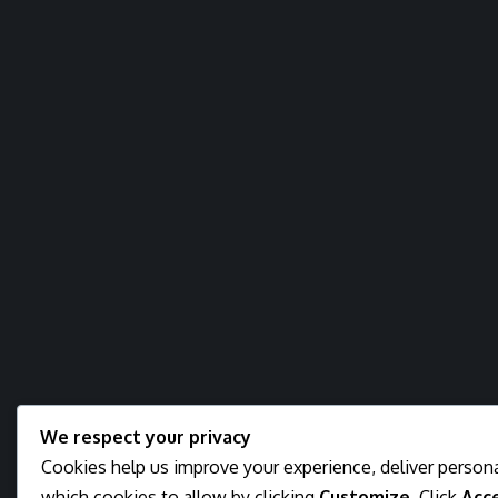
We respect your privacy
Cookies help us improve your experience, deliver persona
which cookies to allow by clicking
Customize
. Click
Acce