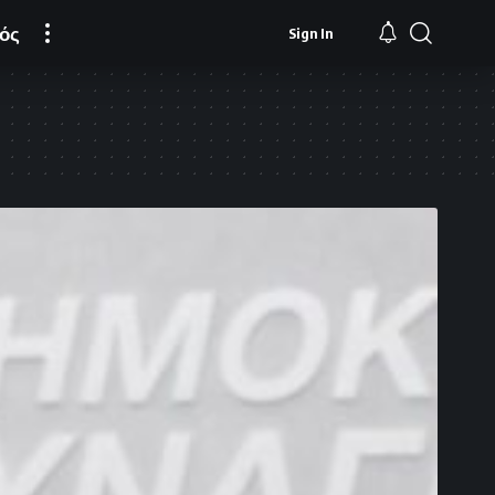
ός
Sign In