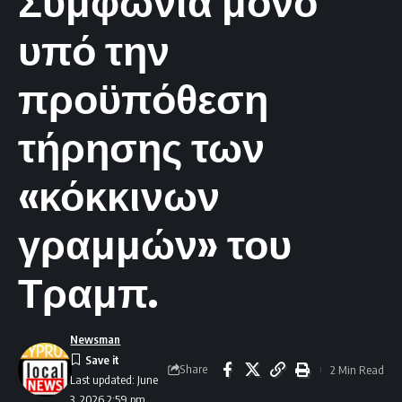
Συμφωνία μόνο
υπό την
προϋπόθεση
τήρησης των
«κόκκινων
γραμμών» του
Τραμπ.
Newsman
Share
2 Min Read
Last updated: June
3, 2026 2:59 pm