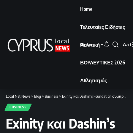
Home
Τελευταίες Ειδήσεις
Πολιτική
Aa
Sign In
Font
Resi
ΒΟΥΛΕΥΤΙΚΕΣ 2026
Αθλητισμός
Local Net News
>
Blog
>
Business
>
Exinity και Dashin’s Foundation συμπράττουν για την αναδάσωση στο Σούνι.
BUSINESS
Exinity και Dashin’s