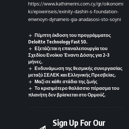
https://www.kathimerini.com.cy/gr/oikonomi
ki/epixeiriseis/exinity-dashin-s-foundation-
enwnoyn-dynameis-gia-anadasosi-sto-soyni
Πέμπτη έκδοση του προγράμματος
Deloitte Technology Fast 50.
Εξετάζεται η επαναλειτουργία του
Σχεδίου Ενοίκιο Έναντι Δόσης για 2–3
μήνες.
Ενδυνάμωση της θεσμικής συνεργασίας
μεταξύ ΣΕΛΕΚ και Ελληνικής Πρεσβείας.
Μαζί σε κάθε στάδιο της ζωής
Το κρισιμότερο θαλάσσιο πέρασμα του
πλανήτη δεν βρίσκεται στο Ορμούζ.
Sign Up For Our