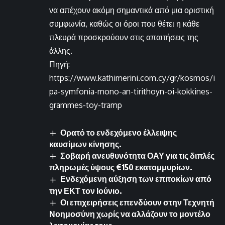
να απέχουν ακόμη σημαντικά από μια οριστική
συμφωνία, καθώς οι όροι που θέτει η κάθε
πλευρά προσκρούουν στις απαιτήσεις της
άλλης.
Πηγή:
https://www.kathimerini.com.cy/gr/kosmos/i
pa-symfonia-mono-an-tirithoyn-oi-kokkines-
grammes-toy-tramp
Ορατό το ενδεχόμενο έλλειψης
καυσίμων κίνησης.
Σοβαρή ανευθυνότητα ΟΑΥ για τις διπλές
πληρωμές ύψους €150 εκατομμυρίων.
Ενδεχόμενη αύξηση των επιτοκίων από
την ΕΚΤ τον Ιούνιο.
Οι επιχειρήσεις επενδύουν στην Τεχνητή
Νοημοσύνη χωρίς να αλλάζουν το μοντέλο