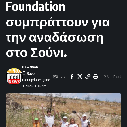
Foundation
συμπράττουν για
την αναδάσωση
στο Σούνι.
Newsman
Share
2 Min Read
Last updated: June
3, 2026 8:06 pm