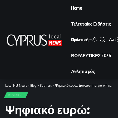
Home
Τελευταίες Ειδήσεις
Πολιτική
Aa
Sign In
Font
Resi
ΒΟΥΛΕΥΤΙΚΕΣ 2026
Αθλητισμός
Local Net News
>
Blog
>
Business
>
Ψηφιακό ευρώ: Δυνατότητα για offline πληρωμές και συναλλαγές με κάρτα.
BUSINESS
Ψηφιακό ευρώ: