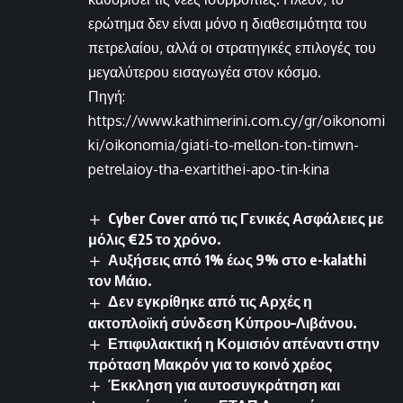
ερώτημα δεν είναι μόνο η διαθεσιμότητα του
πετρελαίου, αλλά οι στρατηγικές επιλογές του
μεγαλύτερου εισαγωγέα στον κόσμο.
Πηγή:
https://www.kathimerini.com.cy/gr/oikonomi
ki/oikonomia/giati-to-mellon-ton-timwn-
petrelaioy-tha-exartithei-apo-tin-kina
Cyber Cover από τις Γενικές Ασφάλειες με
μόλις €25 το χρόνο.
Αυξήσεις από 1% έως 9% στο e-kalathi
τον Μάιο.
Δεν εγκρίθηκε από τις Αρχές η
ακτοπλοϊκή σύνδεση Κύπρου–Λιβάνου.
Επιφυλακτική η Κομισιόν απέναντι στην
πρόταση Μακρόν για το κοινό χρέος
Έκκληση για αυτοσυγκράτηση και