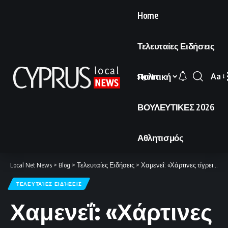
Home
Τελευταίες Ειδήσεις
Πολιτική
Aa
Sign In
Font
Resi
ΒΟΥΛΕΥΤΙΚΕΣ 2026
Αθλητισμός
Local Net News
>
Blog
>
Τελευταίες Ειδήσεις
>
Χαμενεΐ: «Χάρτινες τίγρεις» οι ΗΠΑ – Αδυνατούν να προστατεύσουν τις βάσεις τους
ΤΕΛΕΥΤΑΊΕΣ ΕΙΔΉΣΕΙΣ
Χαμενεΐ: «Χάρτινες