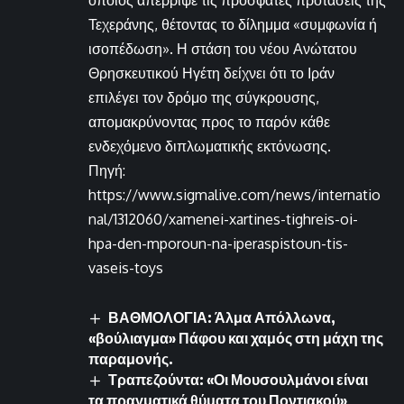
οποίος απέρριψε τις πρόσφατες προτάσεις της
Τεχεράνης, θέτοντας το δίλημμα «συμφωνία ή
ισοπέδωση». Η στάση του νέου Ανώτατου
Θρησκευτικού Ηγέτη δείχνει ότι το Ιράν
επιλέγει τον δρόμο της σύγκρουσης,
απομακρύνοντας προς το παρόν κάθε
ενδεχόμενο διπλωματικής εκτόνωσης.
Πηγή:
https://www.sigmalive.com/news/internatio
nal/1312060/xamenei-xartines-tighreis-oi-
hpa-den-mporoun-na-iperaspistoun-tis-
vaseis-toys
ΒΑΘΜΟΛΟΓΙΑ: Άλμα Απόλλωνα,
«βούλιαγμα» Πάφου και χαμός στη μάχη της
παραμονής.
Τραπεζούντα: «Οι Μουσουλμάνοι είναι
τα πραγματικά θύματα του Ποντιακού»