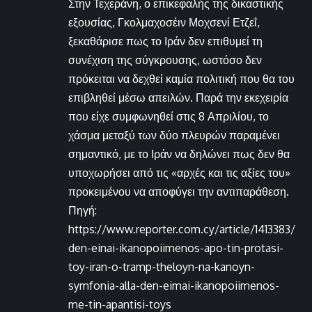
Στην Τεχεράνη, ο επικεφαλής της δικαστικής
εξουσίας, Γκολμαχοσέιν Μοχσενί Ετζεΐ,
ξεκαθάρισε πως το Ιράν δεν επιθυμεί τη
συνέχιση της σύγκρουσης, ωστόσο δεν
πρόκειται να δεχθεί καμία πολιτική που θα του
επιβληθεί μέσω απειλών. Παρά την εκεχειρία
που είχε συμφωνηθεί στις 8 Απριλίου, το
χάσμα μεταξύ των δύο πλευρών παραμένει
σημαντικό, με το Ιράν να δηλώνει πως δεν θα
υποχωρήσει από τις «αρχές και τις αξίες του»
προκειμένου να αποφύγει την αντιπαράθεση.
Πηγή:
https://www.reporter.com.cy/article/1413383/
den-einai-ikanopoiimenos-apo-tin-protasi-
toy-iran-o-tramp-theloyn-na-kanoyn-
symfonia-alla-den-eimai-ikanopoiimenos-
me-tin-apantisi-toys