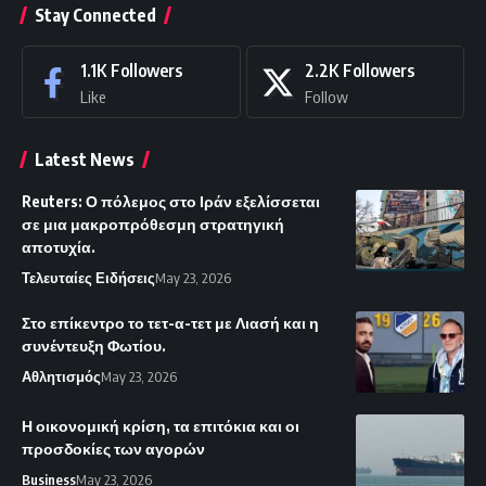
Stay Connected
1.1K
Followers
2.2K
Followers
Like
Follow
Latest News
Reuters: Ο πόλεμος στο Ιράν εξελίσσεται
σε μια μακροπρόθεσμη στρατηγική
αποτυχία.
Τελευταίες Ειδήσεις
May 23, 2026
Στο επίκεντρο το τετ-α-τετ με Λιασή και η
συνέντευξη Φωτίου.
Αθλητισμός
May 23, 2026
Η οικονομική κρίση, τα επιτόκια και οι
προσδοκίες των αγορών
Business
May 23, 2026