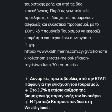
τουριστικής ροής και από τις δύο
κατευθύνσεις. Παρά τις γεωπολιτικές
προκλήσεις, οι δύο χώρες παραμένουν
ασφαλείς και ελκυστικοί προορισμοί, με το
ελληνικό Υπουργείο Τουρισμού να εκφράζει
ετοιμότητα για περαιτέρω συνεργασία.
Πηγή:
https://www.kathimerini.com.cy/gr/oikonomi
ki/oikonomia/actta-meiosi-afixeon-
toyristwn-kata-30-ton-martio
Δυναμικές πρωτοβουλίες από την ΕΤΑΠ
Πάφου για την ενίσχυση του τουρισμού.
Στο 3,7% η ετήσια αύξηση της
βιομηχανικής παραγωγής τον Ιανουάριο
Η Τράπεζα Κύπρου επενδύει στη
Wealthyhood.