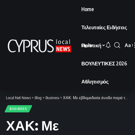
Home
Τελευταίες Ειδήσεις
Πολιτική
Aa
Sign In
Font
Resi
ΒΟΥΛΕΥΤΙΚΕΣ 2026
Αθλητισμός
Local Net News
>
Blog
>
Business
>
ΧΑΚ: Με εβδομαδιαία άνοδο παρά την πτώση της Μ. Πέμπτης
BUSINESS
ΧΑΚ: Με