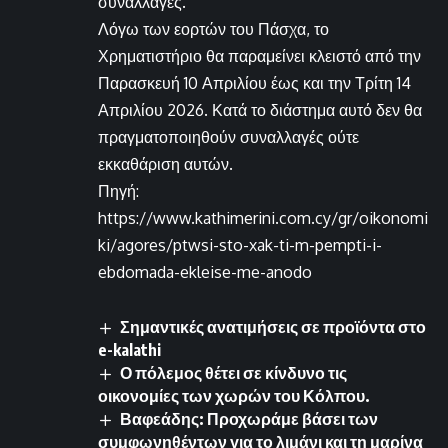
συναλλαγές.
Λόγω των εορτών του Πάσχα, το
Χρηματιστήριο θα παραμείνει κλειστό από την
Παρασκευή 10 Απριλίου έως και την Τρίτη 14
Απριλίου 2026. Κατά το διάστημα αυτό δεν θα
πραγματοποιηθούν συναλλαγές ούτε
εκκαθάριση αυτών.
Πηγή:
https://www.kathimerini.com.cy/gr/oikonomi
ki/agores/ptwsi-sto-xak-ti-m-pempti-i-
ebdomada-ekleise-me-anodo
Σημαντικές ανατιμήσεις σε προϊόντα στο
e-kalathi
Ο πόλεμος θέτει σε κίνδυνο τις
οικονομίες των χωρών του Κόλπου.
Βαφεάδης: Προχωράμε βάσει των
συμφωνηθέντων για το λιμάνι και τη μαρίνα