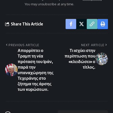
You may unsubscribe at any time.
Share This Article
PREVIOUS ARTICLE
NEXT ARTICLE
Απορρίπτει ο
Τι ισχύει στην
Τραμπ τη νέα
περίπτωση που
πρόταση του Ιράν,
«κλειδώσει» ο
παρά την
τίτλος.
υπαναχώρηση της
Τεχεράνης στο
ζήτημα της άρσης
των κυρώσεων.