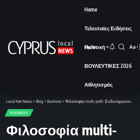
Home
Τελευταίες Ειδήσεις
Πολιτική
Aa
Sign In
Font
Resi
ΒΟΥΛΕΥΤΙΚΕΣ 2026
Αθλητισμός
Local Net News
>
Blog
>
Business
>
Φιλοσοφία multi-path: Ενδυναμώνοντας τον πελάτη μέσα από πολλαπλές επιλογές.
BUSINESS
Φιλοσοφία multi-