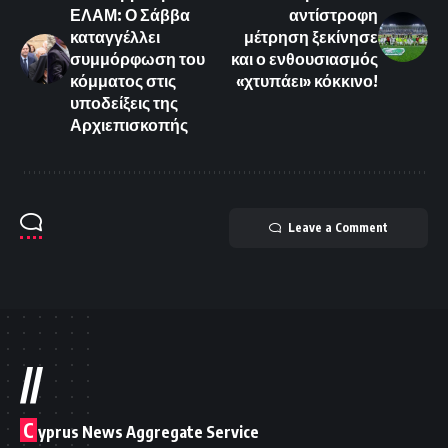
ΕΛΑΜ: Ο Σάββα
αντίστροφη
καταγγέλλει
μέτρηση ξεκίνησε
συμμόρφωση του
και ο ενθουσιασμός
κόμματος στις
«χτυπάει» κόκκινο!
υποδείξεις της
Αρχιεπισκοπής
Leave a Comment
//
C
yprus News Aggregate Service