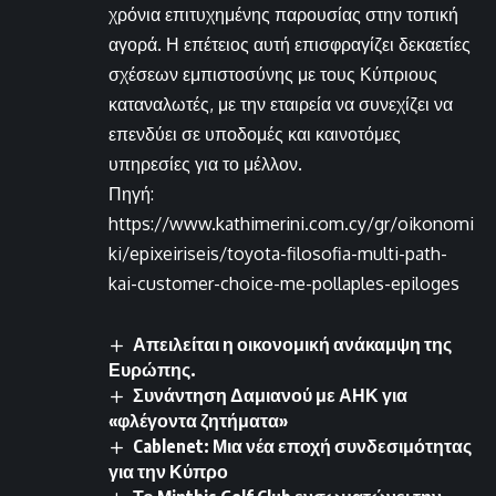
χρόνια επιτυχημένης παρουσίας στην τοπική
αγορά. Η επέτειος αυτή επισφραγίζει δεκαετίες
σχέσεων εμπιστοσύνης με τους Κύπριους
καταναλωτές, με την εταιρεία να συνεχίζει να
επενδύει σε υποδομές και καινοτόμες
υπηρεσίες για το μέλλον.
Πηγή:
https://www.kathimerini.com.cy/gr/oikonomi
ki/epixeiriseis/toyota-filosofia-multi-path-
kai-customer-choice-me-pollaples-epiloges
Απειλείται η οικονομική ανάκαμψη της
Ευρώπης.
Συνάντηση Δαμιανού με ΑΗΚ για
«φλέγοντα ζητήματα»
Cablenet: Μια νέα εποχή συνδεσιμότητας
για την Κύπρο