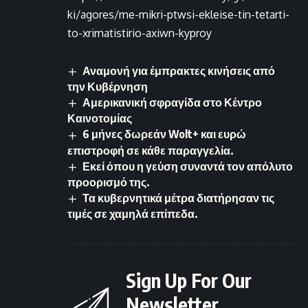
ki/agores/me-mikri-ptwsi-ekleise-tin-tetarti-
to-xrimatistirio-axiwn-kyproy
Αναμονή για έμπρακτες κινήσεις από
την Κυβέρνηση
Αμερικανική σφραγίδα στο Κέντρο
Καινοτομίας
6 μήνες δωρεάν Wolt+ και ευρώ
επιστροφή σε κάθε παραγγελία.
Εκεί όπου η γεύση συναντά τον απόλυτο
προορισμό της.
Τα κυβερνητικά μέτρα διατήρησαν τις
τιμές σε χαμηλά επίπεδα.
Sign Up For Our
Newsletter