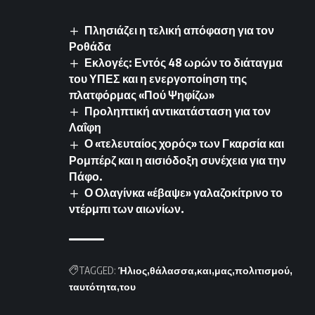
Πλησιάζει η τελική απόφαση για τον
Ροθάδα
Εκλογές: Εντός 48 ωρών το διάταγμα
του ΥΠΕΣ και η ενεργοποίηση της
πλατφόρμας «Πού Ψηφίζω»
Προληπτική αντικατάσταση για τον
Λαΐφη
Ο «τελευταίος χορός» των Γκαρσία και
Ρομπέρζ και η αισιόδοξη συνέχεια για την
Πάφο.
Ο Ολαγίνκα «έβαψε» γαλαζοκίτρινο το
ντέρμπι των αιωνίων.
TAGGED:
Ήλιος
θάλασσα
και
μας
πολιτισμού
ταυτότητα
του