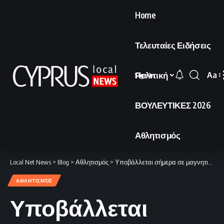
Home
Τελευταίες Ειδήσεις
Πολιτική
Aa
Sign In
Font
Resi
ΒΟΥΛΕΥΤΙΚΕΣ 2026
Αθλητισμός
Local Net News
>
Blog
>
Αθλητισμός
>
Υποβάλλεται σήμερα σε μαγνητική τομογραφία ο Σταφυλίδης
ΑΘΛΗΤΙΣΜΌΣ
Υποβάλλεται