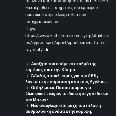
το πλάνο αποκατάστασης και το αν ο ΑΠΟΕΛ
θα στερηθεί τις υπηρεσίες του έμπειρου
αμυντικού στην τελική ευθεία των
υποχρεώσεών του.
Πηγή:
https://www.kathimerini.com.cy/gr/athlitism
os/kypros-spor/apoel/apoel-simera-to-mri-
toy-stafylidi
Αναζητά τον επόμενο σταθμό της
καριέρας του στην Κύπρο
Άδοξος αποκλεισμός για την ΑΕΚ,
λύγισε στην παράταση από τους Άγγλους.
Οι δηλώσεις Παπασταύρου για
Champions League, το ιδιόκτητο γήπεδο και
τον Μπεργκ
Νέα ανάφλεξη στη μάχη του τίτλου ή
βαθμολογική ανάσα στην κορυφή;