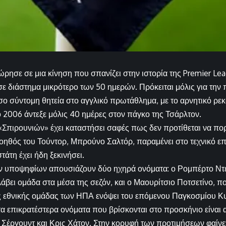
ρησε σε μια κίνηση που σπανίζει στην ιστορία της Premier Le
ε διάστημα μικρότερο των 50 ημερών. Πρόκειται μόλις για την
σο σύντομη θητεία στο αγγλικό πρωτάθλημα, με το αρνητικό ρε
το 2006 άντεξε μόλις 40 ημέρες στον πάγκο της Τσάρλτον.
«Σπιρουνιών» έχει καταστήσει σαφές πως δεν προτίθεται να πο
ηθός του Τούντορ, Μπρούνο Σαλτόρ, παραμένει στο τεχνικό επιτ
τάτη έχει ήδη ξεκινήσει.
ν υποψηφίων απουσιάζουν δύο ηχηρά ονόματα: ο Ρομπέρτο Ντε
λάβει ομάδα στα μέσα της σεζόν, και ο Μαουρίτσιο Ποτσετίνο, 
ης εθνικής ομάδας των ΗΠΑ ενόψει του επόμενου Παγκοσμίου Κ
 τα επικρατέστερα ονόματα που βρίσκονται στο προσκήνιο είναι 
μ Σέργουντ και Κρις Χάτον. Στην κορυφή των προτιμήσεων φαίνετ