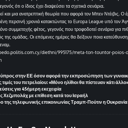
εγονός ότι ο ίδιος έχει διαψεύσει τα σχετικά σενάρια.
εί και μια ανατρεπτική θεωρία που αφορά τον Μπεν Ντέιβις. Ο έ
ημένη περσινή χρονιά κατακτώντας το Europa League υπό τον Άγ
όνο συμμετοχής φέτος, γεγονός που τροφοδοτεί σενάρια για π
ς της ομάδας. Οι επόμενες ημέρες θα δείξουν ποια κατεύθυνση θ
εναμ.
ipedo.politis.com.cy/diethni/995175/meta-ton-tountor-poios-oi
m
ύπρος στην ΕΕ όσον αφορά την εκπροσώπηση των γυναικών
ς τιμές του πετρελαίου: «Μόνο ηλίθιοι θα πίστευαν κάτι άλλο
ύσεις για 45ήμερη εκεχειρία
ης Χεζμπολάχ με επίθεση κατά του Ισραήλ
ρο της τηλεφωνικής επικοινωνίας Τραμπ-Πούτιν η Ουκρανία κ