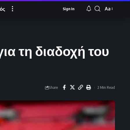
ός
Aa
Sign In
Font
Resizer
ια τη διαδοχή του
Share
2 Min Read