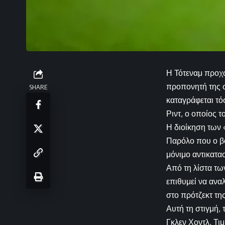
Η Τότεναμ προχώ
προπονητή της σ
SHARE
καταγράφεται τό
Ριντ, ο οποίος 
Η διοίκηση των 
Παρόλο που ο βο
μόνιμο αντικατασ
Από τη λίστα τω
επιθυμεί να ανα
στο πρότζεκτ τ
Αυτή τη στιγμή,
Γκλεν Χοντλ, Τι