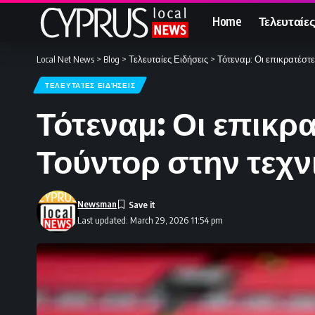
Home
Τελευταίες
Local Net News
>
Blog
>
Τελευταίες Ειδήσεις
>
Τότεναμ: Οι επικρατέστε
ΤΕΛΕΥΤΑΊΕΣ ΕΙΔΉΣΕΙΣ
Τότεναμ: Οι επικρ
Τούντορ στην τεχν
Newsman
Last updated: March 29, 2026 11:54 pm