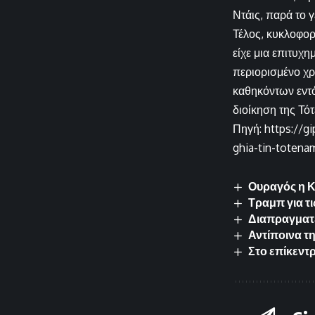
Ντάις, παρά το γ
Τέλος, κυκλοφορ
είχε μια επιτυχ
περιορισμένο χρ
καθηκόντων εντό
διοίκηση της Τότ
Πηγή: https://g
ghia-tin-totena
Ουραγός η Κ
Τραμπ για τι
Διαπραγματε
Αντίποινα τ
Στο επίκεντ