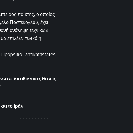
μπειρος παίκτης, ο οποίος
γελο Ποστέκογλου, έχει
ιθανή ανάληψη τεχνικών
α επιλέξει τελικά η
-ipopsifioi-antikatastates-
 σε διευθυντικές θέσεις.
»
αι το Ιράν