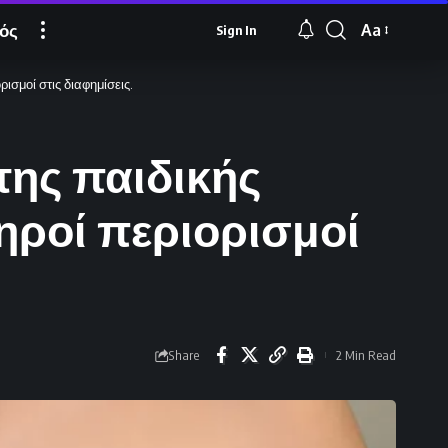
ός
Aa
Sign In
Font
Resizer
ισμοί στις διαφημίσεις.
της παιδικής
ηροί περιορισμοί
Share
2 Min Read