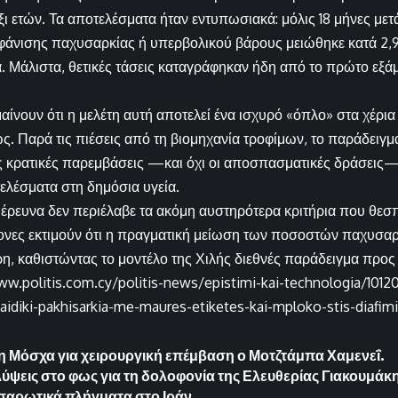
ι ετών. Τα αποτελέσματα ήταν εντυπωσιακά: μόλις 18 μήνες μετ
φάνισης παχυσαρκίας ή υπερβολικού βάρους μειώθηκε κατά 2,9
. Μάλιστα, θετικές τάσεις καταγράφηκαν ήδη από το πρώτο εξ
ημαίνουν ότι η μελέτη αυτή αποτελεί ένα ισχυρό «όπλο» στα χέρ
ς. Παρά τις πιέσεις από τη βιομηχανία τροφίμων, το παράδειγμα
ες κρατικές παρεμβάσεις —και όχι οι αποσπασματικές δράσεις
ελέσματα στη δημόσια υγεία.
 έρευνα δεν περιέλαβε τα ακόμη αυστηρότερα κριτήρια που θεσπ
μονες εκτιμούν ότι η πραγματική μείωση των ποσοστών παχυσαρκ
η, καθιστώντας το μοντέλο της Χιλής διεθνές παράδειγμα προς
ww.politis.com.cy/politis-news/epistimi-kai-technologia/1012
-paidiki-pakhisarkia-me-maures-etiketes-kai-mploko-stis-diafim
Στη Μόσχα για χειρουργική επέμβαση ο Μοτζτάμπα Χαμενεΐ.
ύψεις στο φως για τη δολοφονία της Ελευθερίας Γιακουμάκ
 σαρωτικά πλήγματα στο Ιράν