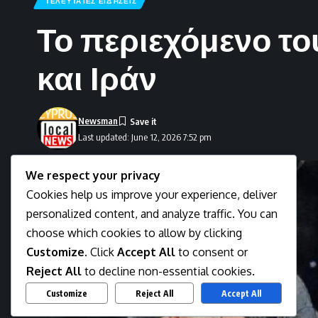
ΤΕΛΕΥΤΑΊΕΣ ΕΙΔΉΣΕΙΣ
Το περιεχόμενο τ
και Ιράν
Newsman
Last updated: June 12, 2026 7:52 pm
We respect your privacy
Cookies help us improve your experience, deliver
personalized content, and analyze traffic. You can
choose which cookies to allow by clicking
Customize
. Click
Accept All
to consent or
Reject All
to decline non-essential cookies.
Customize
Reject All
Accept All