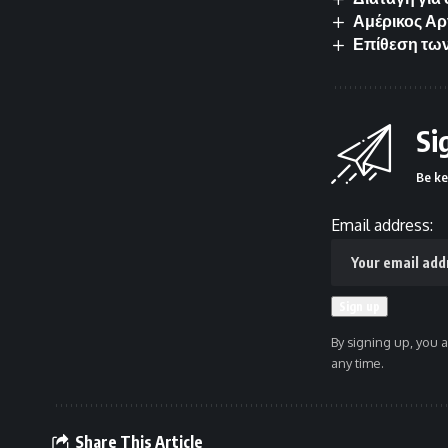
Αμέρικος Αρ
Επίθεση των
Si
Be ke
Email address:
By signing up, you 
any time.
Share This Article