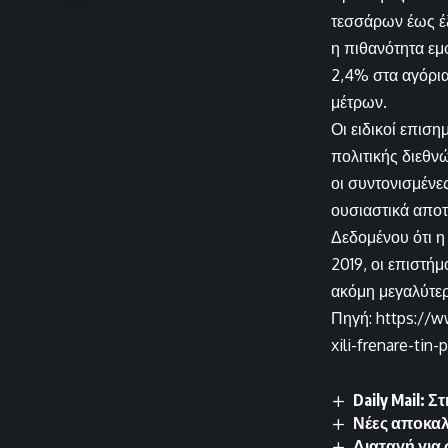
τεσσάρων έως έξ
η πιθανότητα εμ
2,4% στα αγόρια
μέτρων.
Οι ειδικοί επισ
πολιτικής διεθνώ
οι συντονισμέν
ουσιαστικά αποτ
Δεδομένου ότι η
2019, οι επιστή
ακόμη μεγαλύτερ
Πηγή: https://w
xili-frenare-tin
Daily Mail: 
Νέες αποκαλ
Διαταγή για