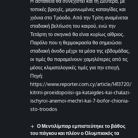
Η αστάθεια θα συνεχιστεί και τη Δευτέρα, με
τοπικές βροχές, μεμονωμένες καταιγίδες και
χιόνια στο Τρόοδο. Από την Τρίτη αναμένεται
σταδιακή βελτίωση του καιρού, ενώ την
Τετάρτη το σκηνικό θα είναι κυρίως αίθριος.
Παρόλο που η θερμοκρασία θα σημειώσει
σταδιακή άνοδο μέχρι τα μέσα της εβδομάδας,
οι τιμές θα παραμείνουν χαμηλότερες από τις
μέσες κλιματολογικές τιμές για την εποχή.
Πηγή:
https://www.reporter.com.cy/article/1413720/
kitrini-proeidopoiisi-ga-kataigdes-kai-chalazi-
ischyroi-anemoi-mechri-kai-7-bofor-chionia-
sto-troodos
Ο Μεντιλίμπαρ εμπιστεύτηκε το βάθος
του πάγκου και πλέον ο Ολυμπιακός τα