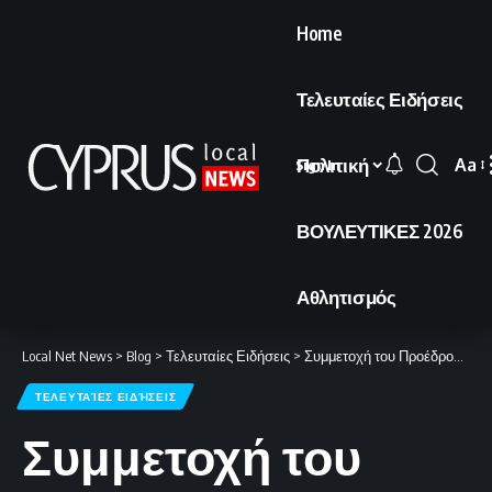
Home
Τελευταίες Ειδήσεις
Πολιτική
Aa
Sign In
Font
Resi
ΒΟΥΛΕΥΤΙΚΕΣ 2026
Αθλητισμός
Local Net News
>
Blog
>
Τελευταίες Ειδήσεις
>
Συμμετοχή του Προέδρου της Δημοκρατίας στη Σύνοδο της Ευρωπαϊκής Πολιτικής Κοινότητας στην Αρμενία
ΤΕΛΕΥΤΑΊΕΣ ΕΙΔΉΣΕΙΣ
Συμμετοχή του