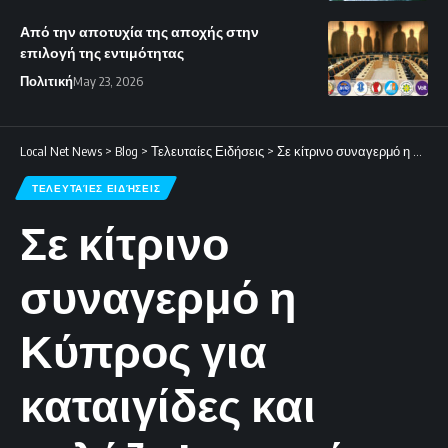
Από την αποτυχία της αποχής στην
επιλογή της εντιμότητας
Πολιτική
May 23, 2026
Local Net News
>
Blog
>
Τελευταίες Ειδήσεις
>
Σε κίτρινο συναγερμό η Κύπρος για καταιγίδες και χαλάζι: Ισχυροί άνεμοι 7 μποφόρ και χιόνια στο Τροόδος.
ΤΕΛΕΥΤΑΊΕΣ ΕΙΔΉΣΕΙΣ
Σε κίτρινο
συναγερμό η
Κύπρος για
καταιγίδες και