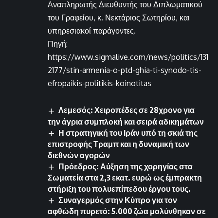
Αναπληρωτής Διευθυντής του Διπλωματικού
του Γραφείου, κ. Νεκτάριος Σωτηρίου, και
υπηρεσιακοί παράγοντες.
Πηγή:
https://www.sigmalive.com/news/politics/131
2177/stin-armenia-o-ptd-ghia-ti-synodo-tis-
efropaikis-politikis-koinotitas
Λεμεσός: Χειροπέδες σε 28χρονο για
την άγρια συμπλοκή και σειρά αδικημάτων
Η στρατηγική του Ιράν υπό τη σκιά της
επιστροφής Τραμπ και η δυναμική των
διεθνών αγορών
Πρόεδρος: Αύξηση της χορηγίας στα
Σωματεία στα 2,3 εκατ. ευρώ ως έμπρακτη
στήριξη του πολυεπίπεδου έργου τους.
Συναγερμός στην Κύπρο για τον
αφθώδη πυρετό: 5.000 ζώα μολύνθηκαν σε