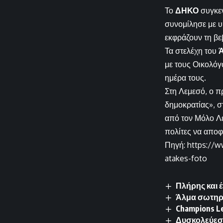
Το
ΔΗΚΟ
συγκεν
συνομίλησε με υ
εκφράζουν τη βε
Τα στελέχη του
με τους Οικολόγ
ημέρα τους.
Στη Λεμεσό, ο 
δημοκρατίας», σ
από τον Μόλο Λε
πολίτες να αποφ
Πηγή: https://ww
atakes-foto
Πλήρης και 
Άλμα σωτηρί
Champions Le
Δυσκολεύεσαι