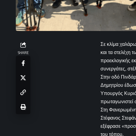
Σε κλίμα χαλάρω
και τα στελέχη 
SHARE
προεκλογικής εκ
συνεργάτες, στέ
Στην οδό Πινδά
Δημητρίου έδωσε
Υπουργός Κυριάκ
πρωταγωνιστεί σ
Στη Φανερωμένη
Στέφανος Στεφάν
εξέφρασε «προσγ
του τόπου.