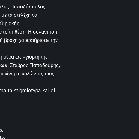
κόλας Παπαδόπουλος
με τα στελέχη να
Κυριακής.
ν τρίτη θέση. Η συνάντηση
κή βροχή χαρακτήρισαν την
ή μέρα ως «γιορτή της
γων
, Σταύρος Παπαδούρης,
ο κίνημα, καλώντας τους
ima-ta-stigmiotypa-kai-oi-
ο.
ι».