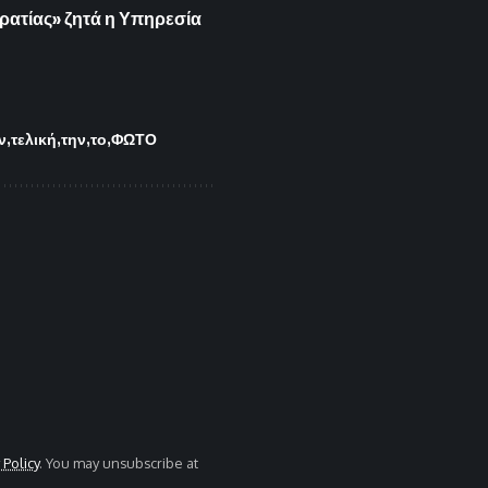
κρατίας» ζητά η Υπηρεσία
ν
τελική
την
το
ΦΩΤΟ
 Policy
. You may unsubscribe at