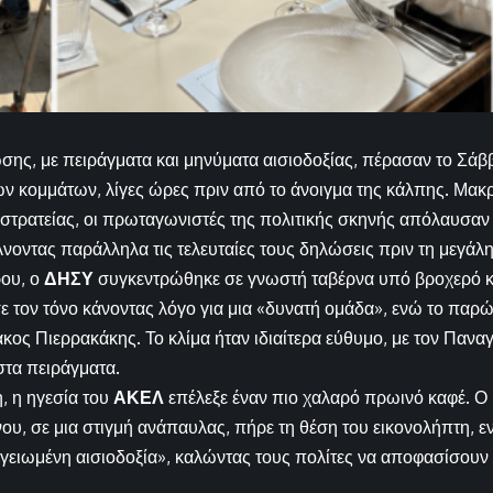
σης, με πειράγματα και μηνύματα αισιοδοξίας, πέρασαν το Σάββ
των κομμάτων, λίγες ώρες πριν από το άνοιγμα της κάλπης. Μακρ
στρατείας, οι πρωταγωνιστές της πολιτικής σκηνής απόλαυσαν σ
λνοντας παράλληλα τις τελευταίες τους δηλώσεις πριν τη μεγάλ
ρου, ο
ΔΗΣΥ
συγκεντρώθηκε σε γνωστή ταβέρνα υπό βροχερό κ
 τον τόνο κάνοντας λόγο για μια «δυνατή ομάδα», ενώ το παρ
ος Πιερρακάκης. Το κλίμα ήταν ιδιαίτερα εύθυμο, με τον Πανα
τα πειράγματα.
, η ηγεσία του
ΑΚΕΛ
επέλεξε έναν πιο χαλαρό πρωινό καφέ. Ο
ου, σε μια στιγμή ανάπαυλας, πήρε τη θέση του εικονολήπτη, ε
ειωμένη αισιοδοξία», καλώντας τους πολίτες να αποφασίσουν μ