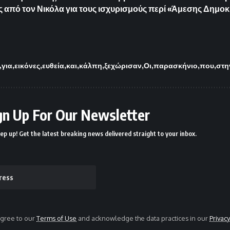
ις από τον Νικόλα για τους ισχυρισμούς περί «Άμεσης Δημο
για
εικόνες
ευθεία
και
κάλπη
ξεχώρισαν
Οι
παρασκήνιο
που
στη
gn Up For Our Newsletter
ep up! Get the latest breaking news delivered straight to your inbox.
agree to our
Terms of Use
and acknowledge the data practices in our
Privacy