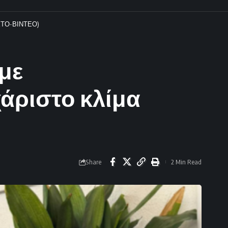
ΦΩΤΟ-ΒΙΝΤΕΟ)
με
άριστο κλίμα
Share
2 Min Read