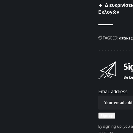
Διευκρινίσε
Εκλογών
TAGGED:
ατάκες
Si
Be ke
Email address:
By signing up, you 
any time.