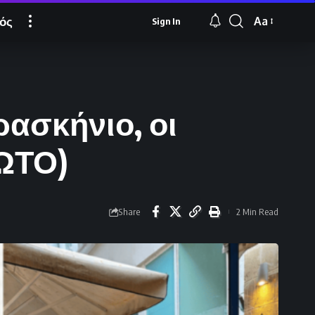
ός
Aa
Sign In
Font
Resizer
ρασκήνιο, οι
ΦΩΤΟ)
Share
2 Min Read