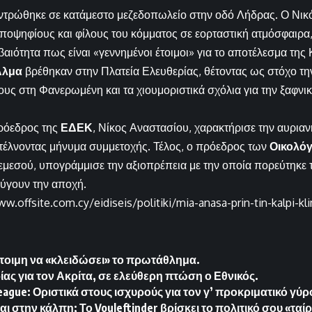
τρώθηκε σε κατάμεστο μεζεδοπωλείο στην οδό Λήδρας. Ο Νι
ποψηφίους και φίλους του κόμματος σε εορταστική ατμόσφαιρα, 
βαιότητα πως είναι «γεννημένοι έτοιμοι» για το αποτέλεσμα της 
Άλμα
βρέθηκαν στην Πλατεία Ελευθερίας, θέτοντας ως στόχο τη
ους στη Φανερωμένη και τα χιουμοριστικά σχόλια για την ξαφνι
πρόεδρος της
ΕΔΕΚ
, Νίκος Αναστασίου, χαρακτήρισε την αυριαν
τέλνοντας μήνυμα συμμετοχής. Τέλος, ο πρόεδρος των
Οικολό
μεσού, υπογράμμισε την αξιοπρέπεια με την οποία πορεύτηκε τ
ύγουν την αποχή.
w.offsite.com.cy/eidiseis/politiki/mia-anasa-prin-tin-kalpi-kl
έτοιμη να «κλειδώσει» το πρωτάθλημα.
ας για τον Ακρίτα, σε ελεύθερη πτώση ο Εθνικός.
ague: Οριστικά στους ισχυρούς για τον γ’ προκριματικό γύρ
 στην κάλπη; Το Vouleftinder βρίσκει το πολιτικό σου «ταίρ