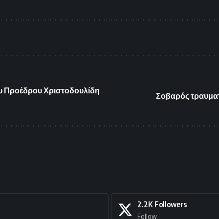
ου Προέδρου Χριστοδουλίδη
Σοβαρός τραυματ
2.2K
Followers
Follow