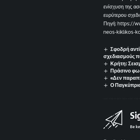
ενίσχυση της ασ
ευρύτερου σχεδι
Πηγή: https://w
neos-kiklikos-k
Σφοδρή αντί
σχεδιασμούς π
Κρήτη: Σεισμ
Πράσινο φως
«Δεν παραποί
Ο Παγκύπριο
Si
Be ke