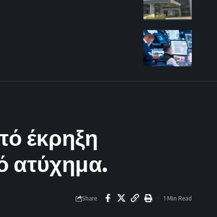
πό έκρηξη
ό ατύχημα.
Share
1 Min Read