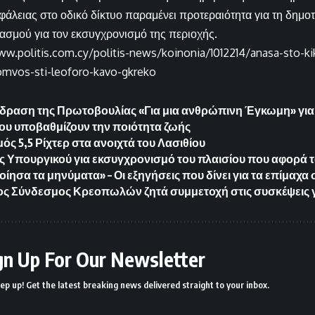
φάλειας στο οδικό δίκτυο παραμένει προτεραιότητα για τη δημοτ
ασμού για τον εκσυγχρονισμό της περιοχής.
ww.politis.com.cy/politis-news/koinonia/1012214/anasa-sto-ki
omvos-sti-leoforo-kavo-gkreko
δραση της Πρωτοβουλίας «Για μια ανθρώπινη Έγκωμη» για 
ου υποβαθμίζουν την ποιότητα ζωής
ός 5,5 Ρίχτερ στα ανοιχτά του Λασιθίου
 Υπουργικού για εκσυγχρονισμό του πλαισίου που αφορά τ
ησα τα μηνύματα» – Οι εξηγήσεις που δίνει για τα επίμαχα 
ς Σύνδεσμος Κρεοπωλών ζητά συμμετοχή στις συσκέψεις 
gn Up For Our Newsletter
ep up! Get the latest breaking news delivered straight to your inbox.