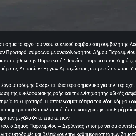
πίσημα το έργο του νέου κυκλικού κόμβου στη συμβολή της Λ
τον Πρωταρά, σύμφωνα με ανακοίνωση του Δήμου Παραλιμνίου
ματοποιήθηκε την Παρασκευή 5 Ιουνίου, παρουσία του Δημάρχο
Τμήματος Δημοσίων Έργων Αμμοχώστου, εκπροσώπων του Υπο
 έργο υποδομής θεωρείται ιδιαίτερα σημαντικό για την περιοχή,
ίωση της κυκλοφοριακής ροής και την ενίσχυση της οδικής ασφά
ημεία του Πρωταρά. Η αποτελεσματικότητα του νέου κόμβου δ
το τριήμερο του Κατακλυσμού, όπου καταγράφηκε αισθητή μείω
ρά τον μεγάλο όγκο επισκεπτών.
του, ο Δήμος Παραλιμνίου – Δερύνειας επισημαίνει ότι συνεχί
ν τις υποδομές και βελτιώνουν την καθημερινότητα των δημοτ