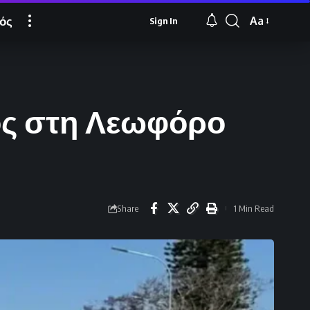
ός
Aa
Sign In
Font
Resizer
ος στη Λεωφόρο
Share
1 Min Read