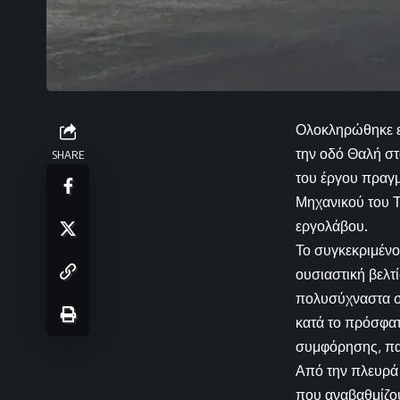
Ολοκληρώθηκε ε
την οδό Θαλή σ
SHARE
του έργου πραγ
Μηχανικού του 
εργολάβου.
Το συγκεκριμένο
ουσιαστική βελτ
πολυσύχναστα σ
κατά το πρόσφα
συμφόρησης, πα
Από την πλευρά 
που αναβαθμίζου