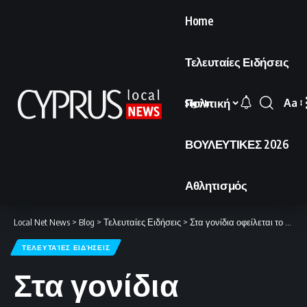
Home
Τελευταίες Ειδήσεις
Πολιτική
Aa
Sign In
Font
Resi
ΒΟΥΛΕΥΤΙΚΕΣ 2026
Αθλητισμός
Local Net News
>
Blog
>
Τελευταίες Ειδήσεις
>
Στα γονίδια οφείλεται το 75% του προβλήματος.
ΤΕΛΕΥΤΑΊΕΣ ΕΙΔΉΣΕΙΣ
Στα γονίδια