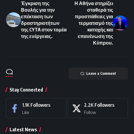
Έγκριση της
Η Αθήνα στηρίζει
Βουλής για την
σταθερά τις
επέκταση των
προσπάθειες για
δραστηριοτήτων
τερματισμό της
της CYTA στον τομέα
κατοχής και
της ενέργειας.
επανένωση της
Κύπρου.
Leave a Comment
Stay Connected
1.1K
Followers
2.2K
Followers
Like
Follow
Latest News