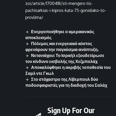
zoi/article/1700418/sti-mengeni-tis-
pachisarkias-i-kipros-kata-75-gonidiako-to-
provlima/
Ενεργοποιήθηκε ο αμερικανικός
αποκλεισμός
Πόλεμος και ενεργειακό κόστος
φρενάρουν την παγκόσμια ανάπτυξη.
Νετανιάχου: Το Ισραήλ εξουδετέρωσε
τον κίνδυνο εισβολής της Χεζμπολάχ
Αποκαλύφθηκε η ακριβής τοποθεσία του
Σαρλ ντε Γκωλ
Στο στόχαστρο της Λίβερπουλ δύο
ποδοσφαιριστές για τη διαδοχή του Σαλάχ
Sign Up For Our