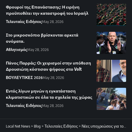
Φρουροί της Επανάστασης: Η ειρήνη
προϋποθέτει την καταστροφή του Ισραήλ
Τελευταίες Ειδήσεις
May 28, 2026
Στο μικροσκόπιο βρίσκονται αρκετά
ονόματα.
Αθλητισμός
May 28, 2026
Πάνος Παρράς: Οι χειρισμοί στην υπόθεση
Δρουσιώτη κόστισαν ψήφους στο Volt
ΒΟΥΛΕΥΤΙΚΕΣ 2026
May 28, 2026
Εντός λίγων μηνών η εγκατάσταση
κλιματιστικών σε όλα τα σχολεία της χώρας
Τελευταίες Ειδήσεις
May 28, 2026
Local Net News
>
Blog
>
Τελευταίες Ειδήσεις
>
Νέες υποχρεώσεις για τους ιδιοκτήτες σκύλων: Τι αλλάζει με την απόφαση της Βουλής