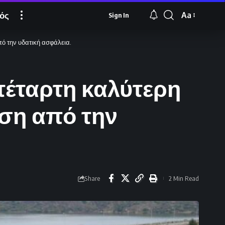
ός
Aa
Sign In
Font
Resizer
ό την υδατική ασφάλεια.
τέταρτη καλύτερη
αση από την
Share
2 Min Read