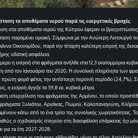
σταση τα αποθέματα νερού παρά τις ευεργετικές βροχές
υση στα αποθέματα νερού της Κύπρου έφεραν οι βροχοπτώσεις
ταση παραμένει οριακή. Σύμφωνα με την Ανώτερη Λειτουργό τ
ιάννα Οικονομίδου, παρά την τέταρτη καλύτερη εισροή της δεκαε
ήρης υδατική ασφάλεια.
ιήμερο η εισροή στα φράγματα ανήλθε στα 12,3 εκατομμύρια κυβι
η από τον Ιανουάριο του 2020. Η συνολική πληρότητα των φρα
 πρώτη φορά φέτος την αντίστοιχη περσινή περίοδο (24,7%). Σ
ς, η εισροή άγγιξε τα 59,8 εκ. κυβικά μέτρα.
τη υπερχείλιση του φράγματος της Αρμίνου, το οποίο προστέθ
 φράγματα Ξυλιάτου, Αργάκας, Πωμού, Καλοπαναγιώτη, Κλήρου,
ένουν κάτω από το ένα τρίτο της συνολικής χωρητικότητας. Τ
αθώς ο σχεδιασμός στοχεύει στη διασφάλιση επάρκειας όχι μόν
ι για τα έτη 2027-2028.
 τόνισε πως οι επόμενες εβδομάδες μέχρι το τέλος Απριλίου θα 