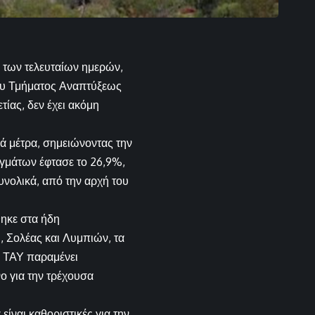
 των τελευταίων ημερών,
ου Τμήματος Αναπτύξεως
τίας, δεν έχει ακόμη
κά μέτρα, σημειώνοντας την
γμάτων έφτασε το 26,9%,
υνολικά, από την αρχή του
ηκε στα ήδη
 Σολέας και Λυμπιών, τα
ο ΤΑΥ παραμένει
ο για την τρέχουσα
είναι καθοριστικές για την