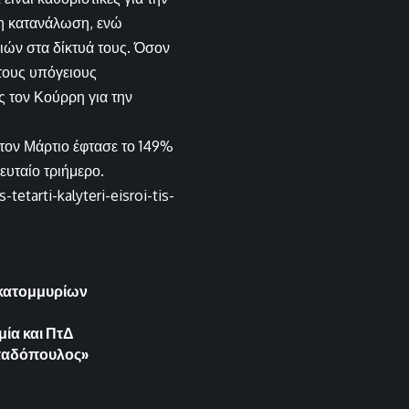
νη κατανάλωση, ενώ
ών στα δίκτυά τους. Όσον
 τους υπόγειους
 τον Κούρρη για την
τον Μάρτιο έφτασε το 149%
ευταίο τριήμερο.
etarti-kalyteri-eisroi-tis-
 εκατομμυρίων
ία και ΠτΔ
απαδόπουλος»