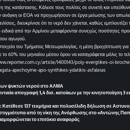
ση της κατάστασης. Κάλεσε τους πολίτες σε συνετή και υπεύθυ
ν ανάγκη οι ΕΟΑ να προχωρήσουν σε έργα μείωσης των απωλει
ιλίσεις, διευκρίνισε ότι το νερό δεν χάνεται, καθώς εμπλουτίζει
 ειδικά από την Αρμίνου μεταφέρονται συνεχώς ποσότητες προς
τιου αγωγού.
τοιχεία του Τμήματος Μετεωρολογίας, η μέση βροχόπτωση για 
ε το 60% του μηνιαίου μέσου όρου να καταγράφεται μόλις το τελ
w.reporter.com.cy/article/1400143/poly-evergtikes-oi-broches-t
ragata-apechoyme-apo-synthikes-ydatikis-asfaleias
των ψυκτών νερού στο ΑΛΜΑ
γαντιαία απογραφή 1,4 δισ. κατοίκων με την κινητοποίηση 3
 Κατέθεσε 137 τεκμήρια και πολυσέλιδη δήλωση σε Αστυνομ
στιγμιότυπα από τη νίκη της Ανόρθωσης στο «Αντώνης Π
διαμορφώνεται το επιτόκιο αναφοράς