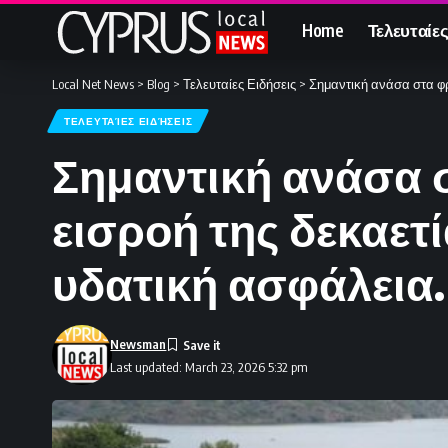
Home
Τελευταίες
Local Net News
>
Blog
>
Τελευταίες Ειδήσεις
>
Σημαντική ανάσα στα φρ
ΤΕΛΕΥΤΑΊΕΣ ΕΙΔΉΣΕΙΣ
Σημαντική ανάσα σ
εισροή της δεκαετ
υδατική ασφάλεια.
Newsman
Last updated: March 23, 2026 5:32 pm