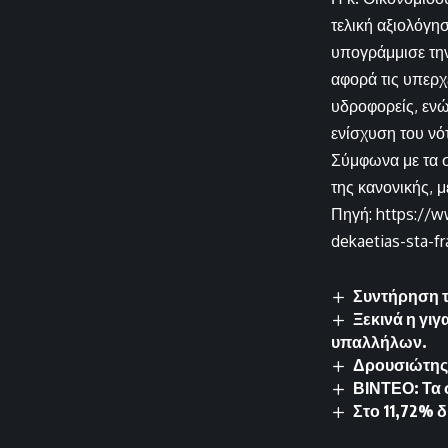
τελική αξιολόγη
υπογράμμισε τη
αφορά τις υπερχε
υδροφορείς, ενώ
ενίσχυση του νό
Σύμφωνα με τα σ
της κανονικής, μ
Πηγή: https://ww
dekaetias-sta-f
Συντήρηση 
Ξεκινά η γι
υπαλλήλων.
Δρουσιώτης:
ΒΙΝΤΕΟ: Τα 
Στο 11,72% 