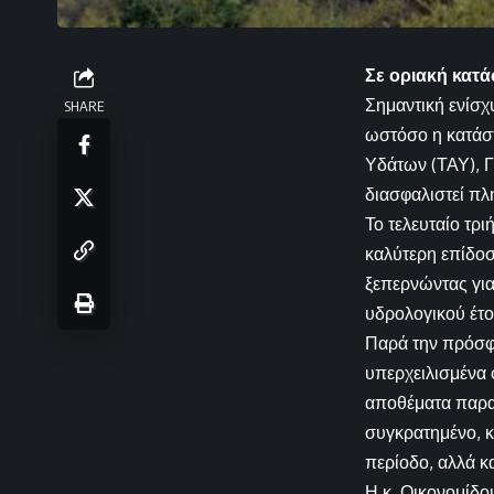
Σε οριακή κατά
Σημαντική ενίσχ
SHARE
ωστόσο η κατάσ
Υδάτων (ΤΑΥ), Γ
διασφαλιστεί πλ
Το τελευταίο τρ
καλύτερη επίδοσ
ξεπερνώντας για
υδρολογικού έτου
Παρά την πρόσφα
υπερχειλισμένα
αποθέματα παραμ
συγκρατημένο, κ
περίοδο, αλλά κα
Η κ. Οικονομίδου