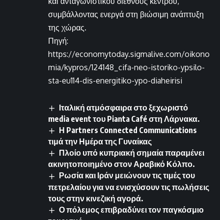
και ανταγωνιστικού διεθνούς κέντρου,
συμβάλλοντας ενεργά στη βιώσιμη ανάπτυξη
της χώρας.
Πηγή:
https://economytoday.sigmalive.com/oikono
mia/kypros/124148_cifa-neo-istoriko-ypsilo-
sta-eu114-dis-energitiko-ypo-diaheirisi
Ιταλική ατμόσφαιρα στο ξεχωριστό
media event του Pianta Café στη Λάρνακα.
Η Partners Connected Communications
τιμά την Ημέρα της Γυναίκας
Πλοίο υπό κυπριακή σημαία παραμένει
ακινητοποιημένο στον Αραβικό Κόλπο.
Ρωσία και Ιράν μειώνουν τις τιμές του
πετρελαίου για να ενισχύσουν τις πωλήσεις
τους στην κινεζική αγορά.
Ο πόλεμος επιβραδύνει τον παγκόσμιο