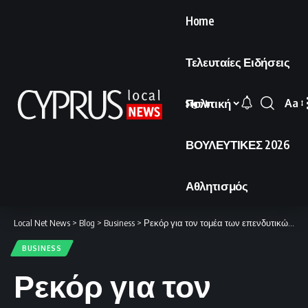
Home
Τελευταίες Ειδήσεις
Πολιτική
Aa
Sign In
Font
Resi
ΒΟΥΛΕΥΤΙΚΕΣ 2026
Αθλητισμός
Local Net News
>
Blog
>
Business
>
Ρεκόρ για τον τομέα των επενδυτικών ταμείων: Στα €11,4 δισ. ανήλθε το ενεργητικό υπό διαχείριση σύμφωνα με τον CIFA.
BUSINESS
Ρεκόρ για τον