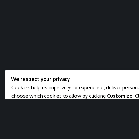
We respect your privacy
Cookies help us improve your experience, deliver personal
choose which cookies to allow by clicking
Customize
. C
decline non-essential cookies.
Customize
Reject All