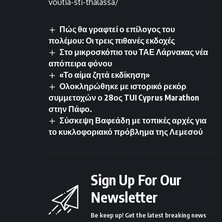
voutia-sti-thalassa/
Πώς θα γραφτεί ο επίλογος του
πολέμου: Οι τρεις πιθανές εκδοχές
Στο μικροσκόπιο του ΤΑΕ Λάρνακας νέα
απόπειρα φόνου
«Το αίμα ζητά εκδίκηση»
Ολοκληρώθηκε με ιστορικό ρεκόρ
συμμετοχών ο 28ος TUI Cyprus Marathon
στην Πάφο.
Σύσκεψη Βαφεάδη με τοπικές αρχές για
το κυκλοφοριακό πρόβλημα της Λεμεσού
Sign Up For Our
Newsletter
Be keep up! Get the latest breaking news