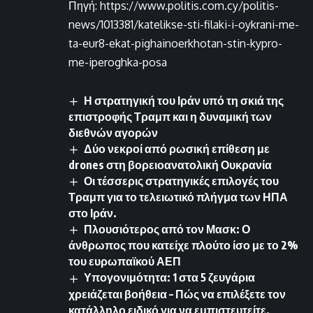
Πηγή: https://www.politis.com.cy/politis-
news/1013381/katelikse-sti-filaki-i-oykrani-me-
ta-eur8-ekat-pighainoerkhotan-stin-kypro-
me-iperoghka-posa
Η στρατηγική του Ιράν υπό τη σκιά της
επιστροφής Τραμπ και η δυναμική των
διεθνών αγορών
Δύο νεκροί από ρωσική επίθεση με
drones στη βορειοανατολική Ουκρανία
Οι τέσσερις στρατηγικές επιλογές του
Τραμπ για το τελειωτικό πλήγμα των ΗΠΑ
στο Ιράν.
Πλουσιότερος από τον Μασκ: Ο
άνθρωπος που κατείχε πλούτο ίσο με το 2%
του ευρωπαϊκού ΑΕΠ
Υπογονιμότητα: 1 στα 5 ζευγάρια
χρειάζεται βοήθεια – Πώς να επιλέξετε τον
κατάλληλο ειδικό για να εμπιστευτείτε.