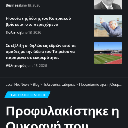
Business
June 18, 2026
Η ουσία της λύσης του Κυπριακού
βρίσκεται στο περιεχόμενο
Πολιτική
June 18, 2026
Σε εξέλιξη οι δηλώσεις εδρών από τις
ομάδες με την άδεια του Τσιρείου να
παραμένει σε εκκρεμότητα.
Αθλητισμός
June 18, 2026
Local Net News
>
Blog
>
Τελευταίες Ειδήσεις
>
Προφυλακίστηκε η Ουκρανή που κατήγγειλε τη ληστεία των 8 εκατομμυρίων ευρώ.
ΤΕΛΕΥΤΑΊΕΣ ΕΙΔΉΣΕΙΣ
Προφυλακίστηκε η
Ουκρανή που