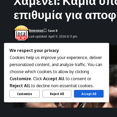
Χαμενεΐ: Καμία υ
επιθυμία για απο
Newsman
Last updated: April 9, 2026 6:11 pm
We respect your privacy
Cookies help us improve your experience, deliver
personalized content, and analyze traffic. You can
choose which cookies to allow by clicking
Customize
. Click
Accept All
to consent or
Reject All
to decline non-essential cookies.
Customize
Reject All
Accept All