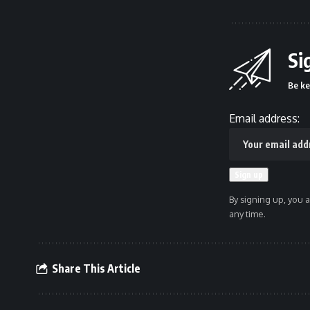
Si
Be ke
Email address:
By signing up, you 
any time.
Share This Article