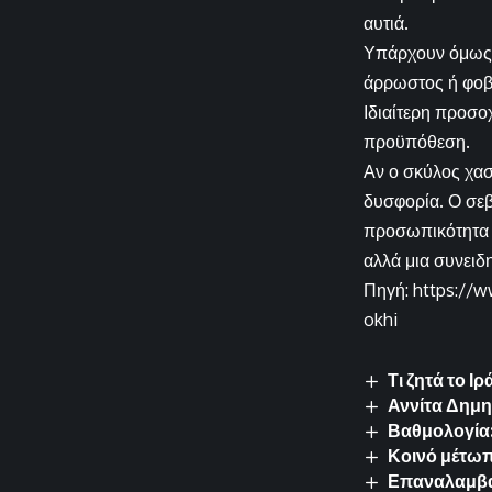
αυτιά.
Υπάρχουν όμως κ
άρρωστος ή φοβι
Ιδιαίτερη προσο
προϋπόθεση.
Αν ο σκύλος χασμ
δυσφορία. Ο σεβ
προσωπικότητα μ
αλλά μια συνειδ
Πηγή: https://w
okhi
Τι ζητά το 
Αννίτα Δημη
Βαθμολογία:
Κοινό μέτωπ
Επαναλαμβαν