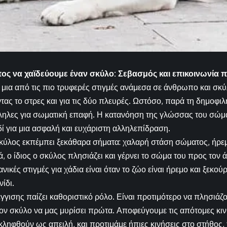
ος να χαϊδεύουμε έναν σκύλο: Σεβασμός και επικοινωνία
ί μια από τις πιο τρυφερές στιγμές ανάμεσα σε άνθρωπο και σκύ
τας το στρες και για τις δύο πλευρές. Ωστόσο, παρά τη δημοφιλ
λληλες για σωματική επαφή. Η κατανόηση της γλώσσας του σώμ
ιδί για μια ασφαλή και ευχάριστη αλληλεπίδραση.
κύλος εκπέμπει ξεκάθαρα σήματα: χαλαρή στάση σώματος, ήρεμ
ά, ο ίδιος ο σκύλος πλησιάζει και γέρνει το σώμα του προς τον
νικές στιγμές για χάδια είναι όταν το ζώο είναι ήρεμο και ξεκού
νίδι.
γισης παίζει καθοριστικό ρόλο. Είναι προτιμότερο να πλησιάζο
ον σκύλο να μας μυρίσει πρώτα. Αποφεύγουμε τις απότομες κιν
κληφθούν ως απειλή, και προτιμάμε ήπιες κινήσεις στο στήθος,