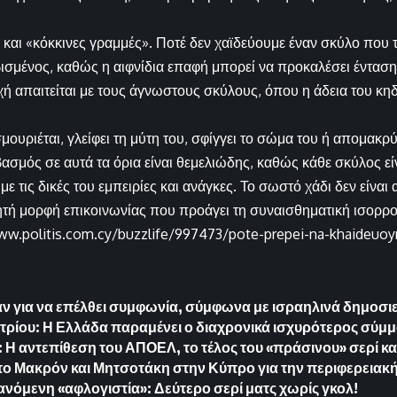
αι «κόκκινες γραμμές». Ποτέ δεν χαϊδεύουμε έναν σκύλο που τρώ
σμένος, καθώς η αιφνίδια επαφή μπορεί να προκαλέσει ένταση 
χή απαιτείται με τους άγνωστους σκύλους, όπου η άδεια του κη
ουριέται, γλείφει τη μύτη του, σφίγγει το σώμα του ή απομακρύνε
ασμός σε αυτά τα όρια είναι θεμελιώδης, καθώς κάθε σκύλος εί
ε τις δικές του εμπειρίες και ανάγκες. Το σωστό χάδι δεν είνα
ητή μορφή επικοινωνίας που προάγει τη συναισθηματική ισορρο
ww.politis.com.cy/buzzlife/997473/pote-prepei-na-khaideuoy
Ιράν για να επέλθει συμφωνία, σύμφωνα με ισραηλινά δημοσι
τρίου: Η Ελλάδα παραμένει ο διαχρονικά ισχυρότερος σύμμ
 Η αντεπίθεση του ΑΠΟΕΛ, το τέλος του «πράσινου» σερί και
ο Μακρόν και Μητσοτάκη στην Κύπρο για την περιφερειακή
όμενη «αφλογιστία»: Δεύτερο σερί ματς χωρίς γκολ!