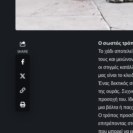
Ο σωστός τρόπ
Το χάδι αποτελε
SHARE
τους και μειώνον
οι στιγμές κατά
μας είναι το κλε
Ένας δεκτικός σ
της ουράς. Συχν
προσοχή του. Ιδα
μια βόλτα ή παιχ
Ο τρόπος προσέγ
επιτρέποντας στ
που μπορεί να ε