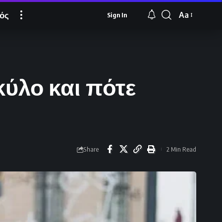
ός
Aa
Sign In
Font
Resizer
κύλο και πότε
Share
2 Min Read