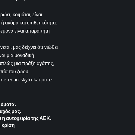
ει, κοιμάται, είναι
ή ακόμα και επιθετικότητα.
δεμόνα είναι απαραίτητη
ται, μας δείχνει ότι νιώθει
ναι μια μοναδική
ι απλώς μια πράξη αγάπης,
πία του ζώου.
me-enan-skylo-kai-pote-
εύματα.
αχός μας.
 η αυτοχειρία της ΑΕΚ.
 κρίση