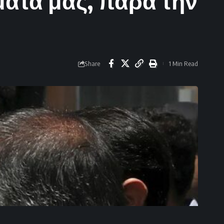
ατά μας, παρά την
Share
1 Min Read