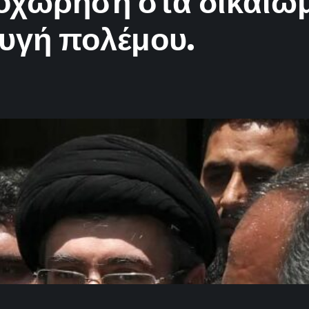
ποχώρηση στα δικαιώμ
φυγή πολέμου.