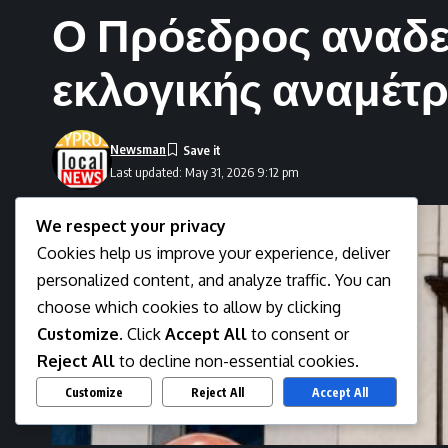
Ο Πρόεδρος αναδει
εκλογικής αναμέτ
Newsman
Last updated: May 31, 2026 9:12 pm
We respect your privacy
Cookies help us improve your experience, deliver
personalized content, and analyze traffic. You can
choose which cookies to allow by clicking
Customize
. Click
Accept All
to consent or
Reject All
to decline non-essential cookies.
Customize
Reject All
Accept All