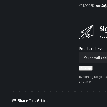
TAGGED:
Βουλή
Si
Be ke
Email address:
By signing up, you 
any time.
Share This Article