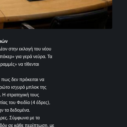
χιών
έον στην εκλογή του νέου
πόκερ» για γερά νεύρα. Τα
ραμμές» να τίθενται
πως δεν πρόκειται να
πρώτο ισχυρό μπλοκ της
. Η στρατηγική τους
ας του Φειδία (4 έδρες),
ην τα δεδομένα.
δρες. Σύμφωνα με τα
εδόν σε κάθε περίπτωση, με