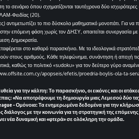
ση το σενάριο όπου σχηματίζονται ταυτόχρονα δύο ισχυρότερ
ΛΑΜ-Φειδίας (20).
ς) αντιμετωπίζει το πιο δύσκολο μαθηματικό μονοπάτι. Για να 
ην επόμενη φάση χωρίς τον ΔΗΣΥ, απαιτείται συνεργασία με 
Άμεση Δημοκρατία.
εταφέρεται στο καθαρό παρασκήνιο. Με τα ιδεολογικά στρατόπε
θούν στους αριθμούς. Κάθε τηλεφώνημα, συνάντηση ή αποχή τι
ιτικά, καθώς το πολιτικό «sudoku» για τον δεύτερο γύρο αναμέν
ww.offsite.com.cy/apopseis/efetis/proedria-boylis-ola-ta-sena
ευθεία για την κάλπη: Το παρασκήνιο, οι εικόνες και οι ατά
ας: «Να αποτρέψουμε τη δημιουργία μιας Λεμεσού δύο τ
eague – Ομόνοια: Τα ενημερωμένα δεδομένα για την κλήρωσ
ός διάλογος με την κοινωνία για τη στρατηγική της επόμενης
νει νέα δυναμική και «φτερά» σε ολόκληρη την ομάδα.