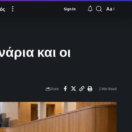
ός
Aa
Sign In
Font
Resizer
άρια και οι
Share
2 Min Read