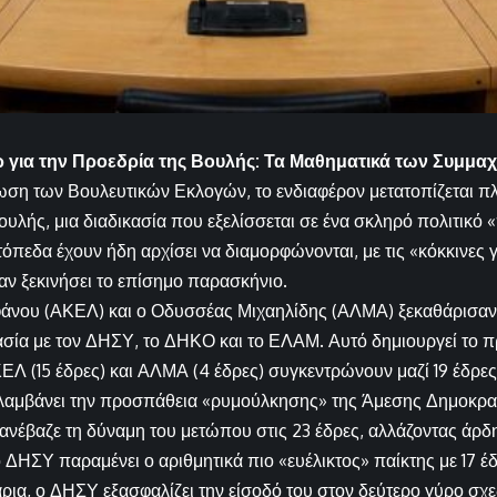
ρ για την Προεδρία της Βουλής: Τα Μαθηματικά των Συμμα
ση των Βουλευτικών Εκλογών, το ενδιαφέρον μετατοπίζεται πλ
υλής, μια διαδικασία που εξελίσσεται σε ένα σκληρό πολιτικό «
τόπεδα έχουν ήδη αρχίσει να διαμορφώνονται, με τις «κόκκινες γ
αν ξεκινήσει το επίσημο παρασκήνιο.
φάνου (ΑΚΕΛ) και ο Οδυσσέας Μιχαηλίδης (ΑΛΜΑ) ξεκαθάρισαν 
σία με τον ΔΗΣΥ, το ΔΗΚΟ και το ΕΛΑΜ. Αυτό δημιουργεί το 
ΕΛ (15 έδρες) και ΑΛΜΑ (4 έδρες) συγκεντρώνουν μαζί 19 έδρες
ιλαμβάνει την προσπάθεια «ρυμούλκησης» της Άμεσης Δημοκρατί
ανέβαζε τη δύναμη του μετώπου στις 23 έδρες, αλλάζοντας άρδ
ο ΔΗΣΥ παραμένει ο αριθμητικά πιο «ευέλικτος» παίκτης με 17 έ
ρια, ο ΔΗΣΥ εξασφαλίζει την είσοδό του στον δεύτερο γύρο σχ