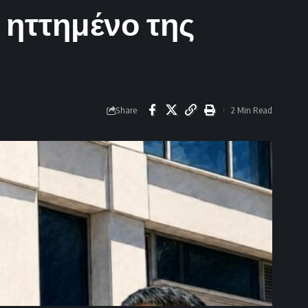
 ηττημένο της
Share
2 Min Read