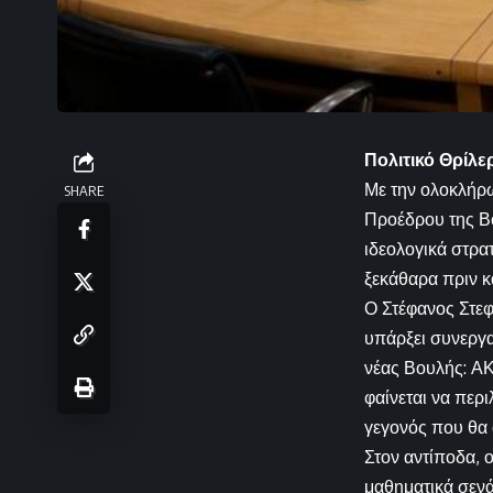
Πολιτικό Θρίλε
Με την ολοκλήρω
SHARE
Προέδρου της Βο
ιδεολογικά στρα
ξεκάθαρα πριν κ
Ο Στέφανος Στε
υπάρξει συνεργα
νέας Βουλής: ΑΚ
φαίνεται να περ
γεγονός που θα 
Στον αντίποδα, 
μαθηματικά σενά