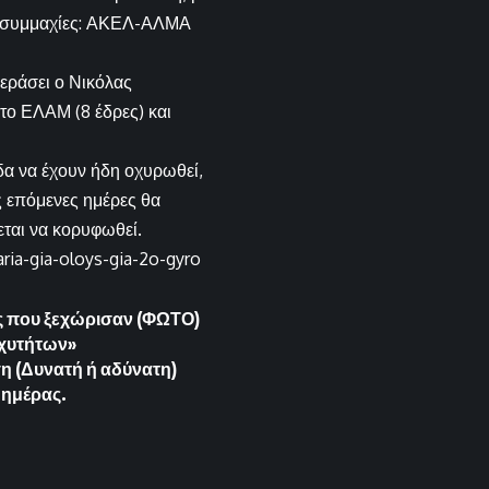
ες συμμαχίες: ΑΚΕΛ-ΑΛΜΑ
περάσει ο Νικόλας
το ΕΛΑΜ (8 έδρες) και
δα να έχουν ήδη οχυρωθεί,
ς επόμενες ημέρες θα
εται να κορυφωθεί.
ria-gia-oloys-gia-2o-gyro
κες που ξεχώρισαν (ΦΩΤΟ)
αχυτήτων»
η (Δυνατή ή αδύνατη)
 ημέρας.