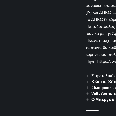
μοναδική εξαίρε
(19) και ΔΗΚΟ-Ε
Το ΔΗΚΟ (8 έδρε
Παπαδόπουλος στ
ιδανικά με την 
Πλέον, η μάχη μ
τα πάντα θα κρι
ερμηνεύεται πολ
Πηγή: https://w
Στην τελική 
Κώστας Χόππ
Champions L
Volt: Ανοικτ
Ο Μπεργκ δί