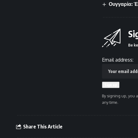
Ουγγαρία: Έ
Si
Be ke
Email address:
By signing up, you 
any time.
Share This Article