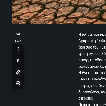
Η κλιματική κρ
Δραματική έκκλη
SHARE
έκθεσης του «La
κρίση υγείας. Σύ
ρεκόρ, υποδεικνύ
εκατομμύρια ζωέ
Η θνησιμότητα π
546.000 θανάτου
ημέρες που δεν θ
δυσανάλογα, αντ
δεκαετίες.
Πέρα από το ανθ