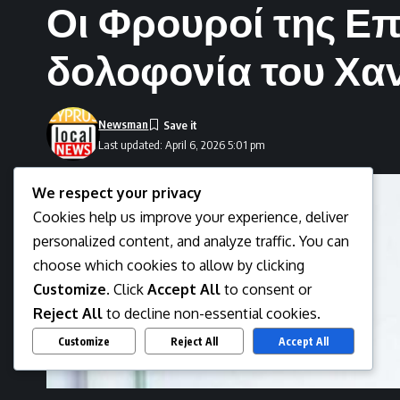
Οι Φρουροί της Επ
δολοφονία του Χαν
Newsman
Last updated: April 6, 2026 5:01 pm
We respect your privacy
Cookies help us improve your experience, deliver
personalized content, and analyze traffic. You can
choose which cookies to allow by clicking
Customize
. Click
Accept All
to consent or
Reject All
to decline non-essential cookies.
Customize
Reject All
Accept All