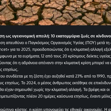
ίση ως υγειονομική απειλή: 10 εκατομμύρια ζωές σε κίνδυν
ση απευθύνει ο Παγκόσμιος Οργανισμός Υγείας (ΠΟΥ) μετά τη
ncet» για το 2025, προειδοποιώντας ότι η κλιματική αλλαγή εξ
μφωνα με τα ευρήματα, 12 από τους 20 κρίσιμους δείκτες υγείας
οντας ότι η αδράνεια απέναντι στην κλιματική κρίση μπορεί να κ
ς ετησίως.
ου συνδέεται με τη ζέστη έχει αυξηθεί κατά 23% από το 1990,
ς ετησίως. Το 2024, ο μέσος άνθρωπος εκτέθηκε σε επικίνδυνε
α είχαν σημειωθεί χωρίς την κλιματική αλλαγή. Τα βρέφη και οι
ιμετωπίζοντας πλέον 20 ημέρες καύσωνα ετησίως, έναντι μόλι
ρώπινο κόστος, η κρίση υπονομεύει τις εθνικές οικονομίες. Η