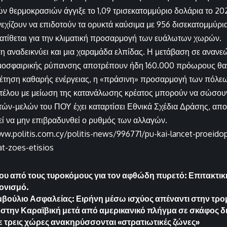
 θερμοκρασιών άγγιξε το 1,09 τρισεκατομμύριο δολάρια το 202
εχίζουν να επιδοτούν τα ορυκτά καύσιμα με 956 δισεκατομμύρι
ατίθεται για την κλιματική προσαρμογή των ευάλωτων χωρών.
η αναδεικνύει και μια χαραμάδα ελπίδας. Η μετάβαση σε ανανεώ
τμοσφαιρικής ρύπανσης αποτρέπουν ήδη 160.000 πρόωρους θα
ιοθέτηση καθαρής ενέργειας, η «πράσινη» προσαρμογή των πόλεω
ντέλου με μείωση της κατανάλωσης κρέατος μπορούν να σώσουν
ών-μελών του ΠΟΥ έχει καταρτίσει Εθνικά Σχέδια Δράσης, απο
ρκεί να μην επιβραδυνθεί ο ρυθμός των αλλαγών.
w.politis.com.cy/politis-news/996771/pu-kai-lancet-proeidopoi
at-zoes-etisios
ου από τους τυροκόμους για τον αφθώδη πυρετό: Επιτακτικ
ονισμό.
βούλιο Ασφαλείας: Ειρήνη μέσω ισχύος απέναντι στην τρο
ί στην Καραϊβική μετά από αμερικανικό πλήγμα σε σκάφος 
 τρεις χώρες ανακηρύσσονται «στρατιωτικές ζώνες»