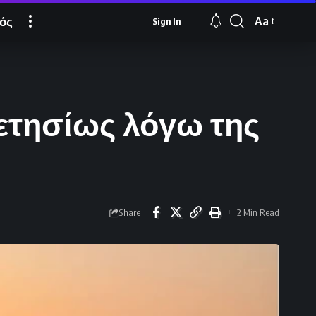
ός
Aa
Sign In
Font
Resizer
 ετησίως λόγω της
Share
2 Min Read