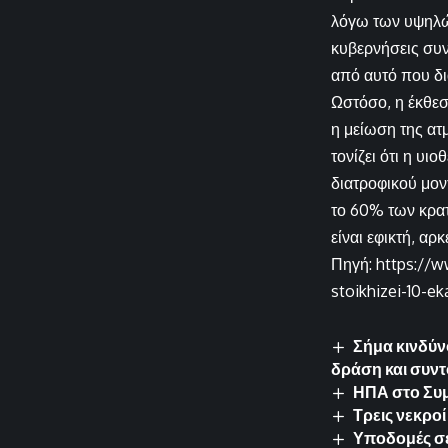
λόγω των υψηλών
κυβερνήσεις συν
από αυτό που δι
Ωστόσο, η έκθεσ
η μείωση της α
τονίζει ότι η υ
διατροφικού μο
το 60% των κρατ
είναι εφικτή, α
Πηγή: https://ww
stoikhizei-10-ek
Σήμα κινδύν
δράση και συντ
ΗΠΑ στο Συμ
Τρεις νεκρο
Υποδομές σε