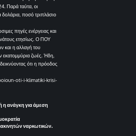
4. Παρά ταύτα, οι
α δολάρια, ποσό τριπλάσιο
σιμες πηγές ενέργειας και
νάτους ετησίως. Ο ΠΟΥ
ν και η αλλαγή του
 εκατομμύρια ζωές. Ήδη,
δεικνύοντας ότι η πρόοδος
oun-oti-i-klimatiki-krisi-
ή η ανάγκη για άμεση
μοκρατία
διακινητών ναρκωτικών.