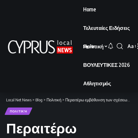
Home
Τελευταίες Ειδήσεις
Πολιτική
Aa
Sign In
Font
Resi
ΒΟΥΛΕΥΤΙΚΕΣ 2026
Αθλητισμός
Local Net News
>
Blog
>
Πολιτική
>
Περαιτέρω εμβάθυνση των σχέσεων με τις χώρες του Κόλπου, ανεπηρέαστοι από τις τουρκικές αντιδράσεις.
ΠΟΛΙΤΙΚΉ
Περαιτέρω