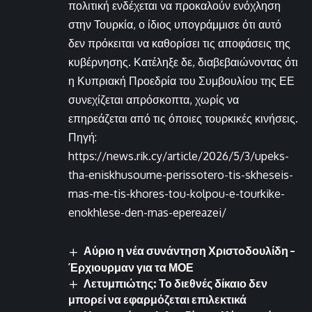
πολιτική ενδέχεται να προκαλούν ενόχληση
στην Τουρκία, ο ίδιος υπογράμμισε ότι αυτό
δεν πρόκειται να καθορίσει τις αποφάσεις της
κυβέρνησης. Κατέληξε δε, διαβεβαιώνοντας ότι
η Κυπριακή Προεδρία του Συμβουλίου της ΕΕ
συνεχίζεται απρόσκοπτα, χωρίς να
επηρεάζεται από τις όποιες τουρκικές κινήσεις.
Πηγή:
https://news.rik.cy/article/2026/5/3/upeks-
tha-eniskhusoume-perissotero-tis-skheseis-
mas-me-tis-khores-tou-kolpou-e-tourkike-
enokhlese-den-mas-epereazei/
Αύριο η νέα συνάντηση Χριστοδουλίδη –
Έρχιουρμαν για τα ΜΟΕ
Λετυμπιώτης: Το διεθνές δίκαιο δεν
μπορεί να εφαρμόζεται επιλεκτικά