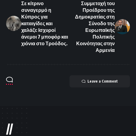
Σε κίτρινο
Συμμετοχή του
συναγερμό η
Προέδρου της
Κύπρος για
Δημοκρατίας στη
καταιγίδες και
Σύνοδο της
χαλάζι: Ισχυροί
Ευρωπαϊκής
άνεμοι 7 μποφόρ και
Πολιτικής
χιόνια στο Τροόδος.
Κοινότητας στην
Αρμενία
Leave a Comment
//