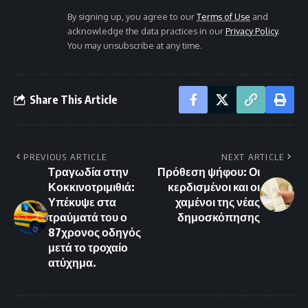
By signing up, you agree to our
Terms of Use
and
acknowledge the data practices in our
Privacy Policy
.
You may unsubscribe at any time.
Share This Article
PREVIOUS ARTICLE
NEXT ARTICLE
Τραγωδία στην
Πρόθεση ψήφου: Οι
Κοκκινοτριμιθιά:
κερδισμένοι και οι
Υπέκυψε στα
χαμένοι της νέας
τραύματά του ο
δημοσκόπησης
87χρονος οδηγός
μετά το τροχαίο
ατύχημα.