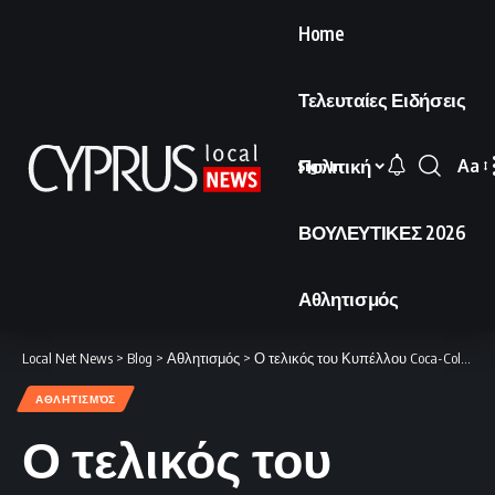
Home
Τελευταίες Ειδήσεις
Πολιτική
Aa
Sign In
Font
Resi
ΒΟΥΛΕΥΤΙΚΕΣ 2026
Αθλητισμός
Local Net News
>
Blog
>
Αθλητισμός
>
Ο τελικός του Κυπέλλου Coca-Cola θα διεξαχθεί την Παρασκευή 29 Μαΐου.
ΑΘΛΗΤΙΣΜΌΣ
Ο τελικός του