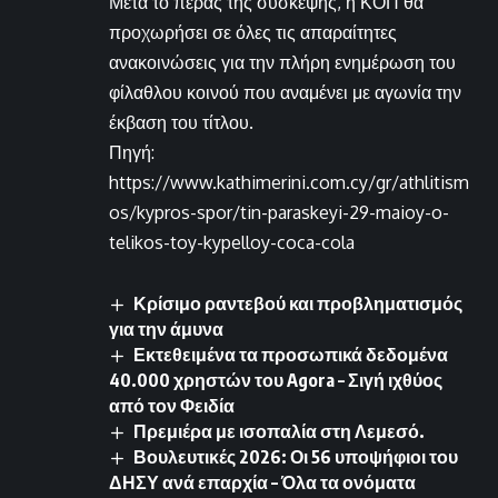
Μετά το πέρας της σύσκεψης, η ΚΟΠ θα
προχωρήσει σε όλες τις απαραίτητες
ανακοινώσεις για την πλήρη ενημέρωση του
φίλαθλου κοινού που αναμένει με αγωνία την
έκβαση του τίτλου.
Πηγή:
https://www.kathimerini.com.cy/gr/athlitism
os/kypros-spor/tin-paraskeyi-29-maioy-o-
telikos-toy-kypelloy-coca-cola
Κρίσιμο ραντεβού και προβληματισμός
για την άμυνα
Εκτεθειμένα τα προσωπικά δεδομένα
40.000 χρηστών του Agora – Σιγή ιχθύος
από τον Φειδία
Πρεμιέρα με ισοπαλία στη Λεμεσό.
Βουλευτικές 2026: Οι 56 υποψήφιοι του
ΔΗΣΥ ανά επαρχία – Όλα τα ονόματα