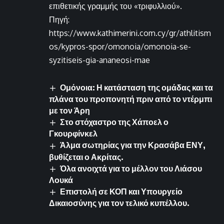
επιθετικής γραμμής του «τριφυλλιού».
Πηγή:
https://www.kathimerini.com.cy/gr/athlitism
os/kypros-spor/omonoia/omonoia-se-
syzitiseis-gia-ananeosi-mae
Ομόνοια: Η κατάσταση της ομάδας και τα
πλάνα του προπονητή πριν από το ντέρμπι
με τον Άρη
Στο στόχαστρο της Χάποελ ο
Γκουρφίνκελ
Άλμα σωτηρίας για την Κρασάβα ΕΝΥ,
βυθίζεται ο Ακρίτας.
Όλα ανοιχτά για το μέλλον του Λιάσου
Λουκά
Επιστολή σε ΚΟΠ και Υπουργείο
Δικαιοσύνης για τον τελικό κυπέλλου.