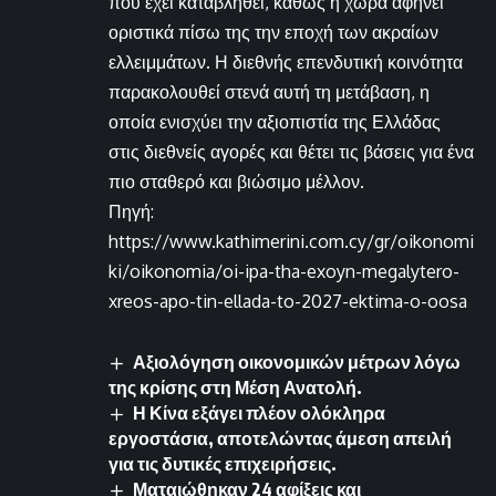
που έχει καταβληθεί, καθώς η χώρα αφήνει
οριστικά πίσω της την εποχή των ακραίων
ελλειμμάτων. Η διεθνής επενδυτική κοινότητα
παρακολουθεί στενά αυτή τη μετάβαση, η
οποία ενισχύει την αξιοπιστία της Ελλάδας
στις διεθνείς αγορές και θέτει τις βάσεις για ένα
πιο σταθερό και βιώσιμο μέλλον.
Πηγή:
https://www.kathimerini.com.cy/gr/oikonomi
ki/oikonomia/oi-ipa-tha-exoyn-megalytero-
xreos-apo-tin-ellada-to-2027-ektima-o-oosa
Αξιολόγηση οικονομικών μέτρων λόγω
της κρίσης στη Μέση Ανατολή.
Η Κίνα εξάγει πλέον ολόκληρα
εργοστάσια, αποτελώντας άμεση απειλή
για τις δυτικές επιχειρήσεις.
Ματαιώθηκαν 24 αφίξεις και