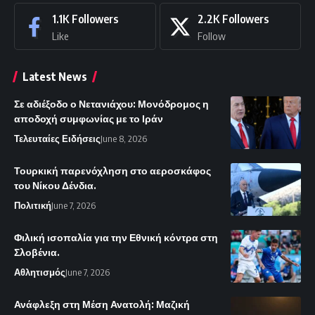
1.1K
Followers
2.2K
Followers
Like
Follow
Latest News
Σε αδιέξοδο ο Νετανιάχου: Μονόδρομος η
αποδοχή συμφωνίας με το Ιράν
Τελευταίες Ειδήσεις
June 8, 2026
Τουρκική παρενόχληση στο αεροσκάφος
του Νίκου Δένδια.
Πολιτική
June 7, 2026
Φιλική ισοπαλία για την Εθνική κόντρα στη
Σλοβένια.
Αθλητισμός
June 7, 2026
Ανάφλεξη στη Μέση Ανατολή: Μαζική