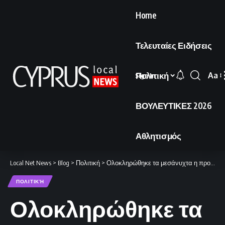
Home
Τελευταίες Ειδήσεις
Πολιτική
Aa
Sign In
Font
Resi
ΒΟΥΛΕΥΤΙΚΕΣ 2026
Αθλητισμός
Local Net News
>
Blog
>
Πολιτική
>
Ολοκληρώθηκε τα μεσάνυχτα η προεκλογική περίοδος.
ΠΟΛΙΤΙΚΉ
Ολοκληρώθηκε τα