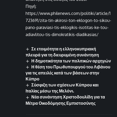
Πηγή:
https://www.philenews.com/politiki/article/1
723691/zita-tin-akirosi-ton-eklogon-to-sikou-
pano-paraviasi-tis-eklogikis-isotitas-ke-tou-
adiavlitou-tis-dimokratikis-diadikasias/
Σε ετοιμότητα η ελληνοκυπριακή
πλευρά για τη διευρυμένη συνάντηση
Η δημοτικότητα των πολιτικών αρχηγών
Η θέση του Πρωθυπουργού του Λιβάνου
για τις απειλές κατά των βάσεων στην
Κύπρο
Σύσφιξη των σχέσεων Κύπρου και
Ιταλίας μέσω της Μελόνι.
Νέα συνάντηση Χριστοδουλίδη για τα
Μέτρα Οικοδόμησης Εμπιστοσύνης