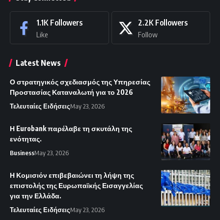
1.1K
Followers
2.2K
Followers
Like
Follow
Latest News
Ο στρατηγικός σχεδιασμός της Υπηρεσίας
Προστασίας Καταναλωτή για το 2026
Τελευταίες Ειδήσεις
May 23, 2026
Η Eurobank παρέλαβε τη σκυτάλη της
ενότητας.
Business
May 23, 2026
Η Κομισιόν επιβεβαιώνει τη λήψη της
επιστολής της Ευρωπαϊκής Εισαγγελίας
για την Ελλάδα.
Τελευταίες Ειδήσεις
May 23, 2026