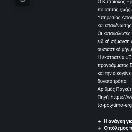
Ο Κυπριακός Ερυ
ποιότητας ζωής
Υπηρεσίας Αποκ
και επανένωσης
Οι καταναλωτές 
ειδική σήμανση 
ουσιαστικό μήνυ
Η εκστρατεία «
προγράμματος Ε
και την οικογένε
δυνατό τρόπο.
Αριθμός Παγκύπ
Πηγή: https://w
to-polytimo-erg
Η ανάγκη γι
Ο πόλεμος π