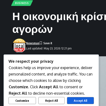
BUSINESS
Η οικονομική κρίση
αγορών
Newsman
Last updated: May 23, 2026 12:21 pm
We respect your privacy
Cookies help us improve your experience, deliver
personalized content, and analyze traffic. You can
choose which cookies to allow by clicking
Customize
. Click
Accept All
to consent or
Reject All
to decline non-essential cookies.
Customize
Reject All
Accept All