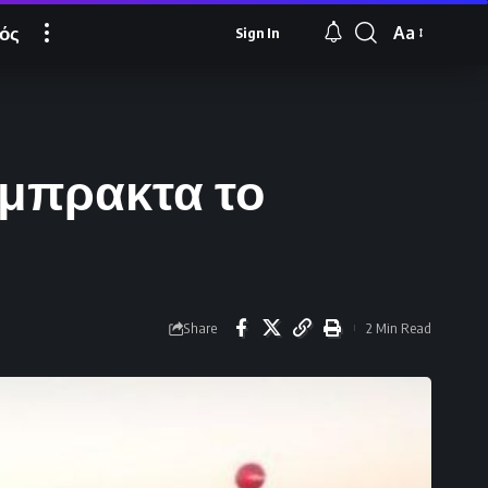
ός
Aa
Sign In
Font
Resizer
μπρακτα το
Share
2 Min Read