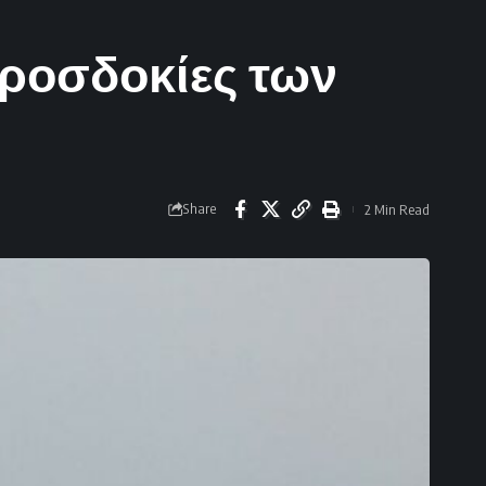
 προσδοκίες των
Share
2 Min Read