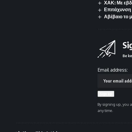
ΧΑΚ: Με εβδ
Επιτάχυνση 
Αβέβαιο το 
Si
Be ke
Email address:
By signing up, you 
any time.