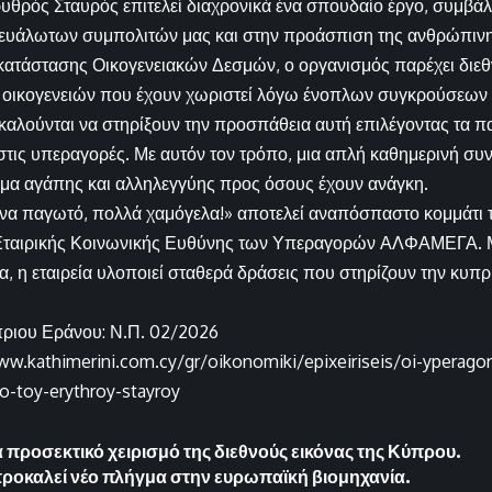
θρός Σταυρός επιτελεί διαχρονικά ένα σπουδαίο έργο, συμβάλ
 ευάλωτων συμπολιτών μας και στην προάσπιση της ανθρώπινη
ατάστασης Οικογενειακών Δεσμών, ο οργανισμός παρέχει διεθ
 οικογενειών που έχουν χωριστεί λόγω ένοπλων συγκρούσεων
καλούνται να στηρίξουν την προσπάθεια αυτή επιλέγοντας τα 
στις υπεραγορές. Με αυτόν τον τρόπο, μια απλή καθημερινή συν
μα αγάπης και αλληλεγγύης προς όσους έχουν ανάγκη.
Ένα παγωτό, πολλά χαμόγελα!» αποτελεί αναπόσπαστο κομμάτι 
ταιρικής Κοινωνικής Ευθύνης των Υπεραγορών ΑΛΦΑΜΕΓΑ. Μ
ια, η εταιρεία υλοποιεί σταθερά δράσεις που στηρίζουν την κυπ
ριου Εράνου: Ν.Π. 02/2026
ww.kathimerini.com.cy/gr/oikonomiki/epixeiriseis/oi-yperago
o-toy-erythroy-stayroy
α προσεκτικό χειρισμό της διεθνούς εικόνας της Κύπρου.
ροκαλεί νέο πλήγμα στην ευρωπαϊκή βιομηχανία.