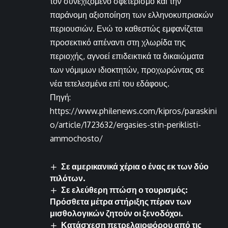
τον συνεχιζόμενο σφετερισμό και την
παράνομη αξιοποίηση των ελληνοκυπριακών
περιουσιών. Ενώ το καθεστώς εμφανίζεται
προσεκτικό απέναντι στη χλωρίδα της
περιοχής, αγνοεί επιδεικτικά τα δικαιώματα
των νόμιμων ιδιοκτητών, προχωρώντας σε
νέα τετελεσμένα επί του εδάφους.
Πηγή:
https://www.philenews.com/kipros/paraskini
o/article/1723632/ergasies-stin-periklisti-
ammochosto/
Σε αμερικανικά χέρια ο ένας εκ των δύο
πιλότων.
Σε ελεύθερη πτώση ο τουρισμός:
Πρόσθετα μέτρα στήριξης πέραν των
μισθολογικών ζητούν οι ξενοδόχοι.
Κατάσχεση πετρελαιοφόρου από τις