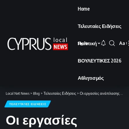
Home
Τελευταίες Ειδήσεις
Πολιτική
Aa
Sign In
Font
Resi
ΒΟΥΛΕΥΤΙΚΕΣ 2026
Αθλητισμός
Local Net News
>
Blog
>
Τελευταίες Ειδήσεις
>
Οι εργασίες ανάπλασης στην περίκλειστη περιοχή της Αμμοχώστου
ΤΕΛΕΥΤΑΊΕΣ ΕΙΔΉΣΕΙΣ
Οι εργασίες