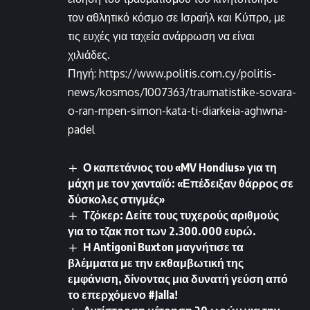
τον αθλητικό κόσμο σε Ισραήλ και Κύπρο, με
τις ευχές για ταχεία ανάρρωση να είναι
χιλιάδες.
Πηγή: https://www.politis.com.cy/politis-
news/kosmos/1007363/traumatistike-sovara-
o-ran-mpen-simon-kata-ti-diarkeia-aghwna-
padel
Ο καπετάνιος του «MV Hondius» για τη
μάχη με τον χανταϊό: «Επέδειξαν θάρρος σε
δύσκολες στιγμές»
Τζόκερ: Δείτε τους τυχερούς αριθμούς
για το τζακ ποτ των 2.300.000 ευρώ.
Η Antigoni Buxton μαγνήτισε τα
βλέμματα με την εκθαμβωτική της
εμφάνιση, δίνοντας μια δυνατή γεύση από
το επερχόμενο #Jalla!