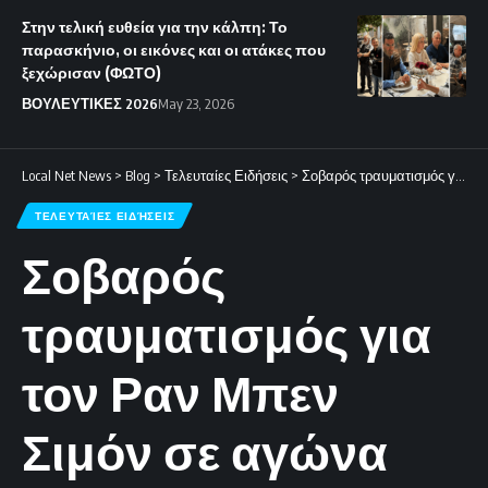
Στην τελική ευθεία για την κάλπη: Το
παρασκήνιο, οι εικόνες και οι ατάκες που
ξεχώρισαν (ΦΩΤΟ)
ΒΟΥΛΕΥΤΙΚΕΣ 2026
May 23, 2026
Local Net News
>
Blog
>
Τελευταίες Ειδήσεις
>
Σοβαρός τραυματισμός για τον Ραν Μπεν Σιμόν σε αγώνα padel
ΤΕΛΕΥΤΑΊΕΣ ΕΙΔΉΣΕΙΣ
Σοβαρός
τραυματισμός για
τον Ραν Μπεν
Σιμόν σε αγώνα