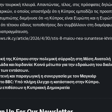
ην τουρκική πλευρά. Απαντώντας, τέλος, στις πρόσφατες δηλώ
ικών, ο οποίος υποστήριξε ότι η Κύπρος εμποδίζει τις προοπ
τυμπιώτης διεμήνυσε ότι «η Κύπρος είναι Ευρώπη και η Ευρώπ
ότι τέτοιου είδους τοποθετήσεις δεν συμβάλλουν στη διαμόρφ
 διαπραγμάτευση.
ews.rik.cy/article/2026/4/30/stis-8-maiou-nea-sunantese-khr
κή της Κύπρου στην πολεμική σύρραξη στη Μέση Ανατολή
άδα και Ιορδανία: Κοινό μέτωπο για την εδραίωση του διαλ
των εντάσεων.
τενή και παραγωγική η συνεργασία με τον Μαγκιάρ
το BBC: Υπό πλήρη έλεγχο η κατάσταση στην Κύπρο.
υ επιθέσεων η Κυπριακή Δημοκρατία
gn Up For Our Newsletter