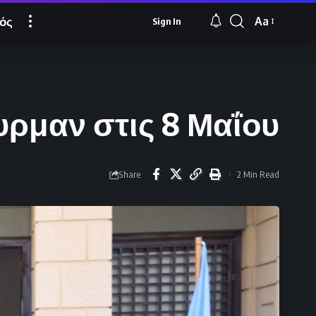
ός
Aa
Sign In
Font
Resizer
ρμαν στις 8 Μαΐου
Share
2 Min Read