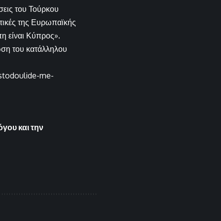
σεις του Τούρκου
τικές της Ευρωπαϊκής
η είναι Κύπρος».
ωση του κατάλληλου
istodoulide-me-
όγου και την