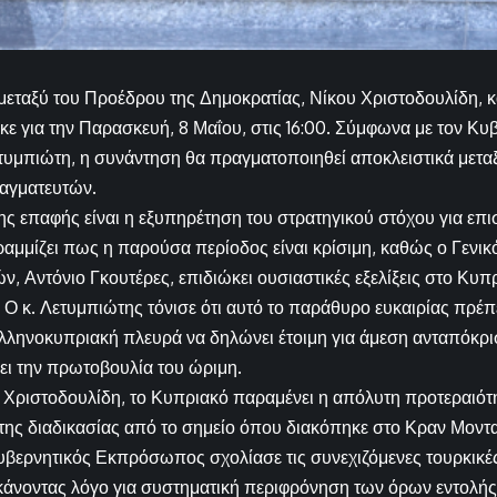
εταξύ του Προέδρου της Δημοκρατίας, Νίκου Χριστοδουλίδη, 
ε για την Παρασκευή, 8 Μαΐου, στις 16:00. Σύμφωνα με τον Κ
υμπιώτη, η συνάντηση θα πραγματοποιηθεί αποκλειστικά μεταξ
αγματευτών.
ης επαφής είναι η εξυπηρέτηση του στρατηγικού στόχου για επι
μμίζει πως η παρούσα περίοδος είναι κρίσιμη, καθώς ο Γενικ
 Αντόνιο Γκουτέρες, επιδιώκει ουσιαστικές εξελίξεις στο Κυπρ
. Ο κ. Λετυμπιώτης τόνισε ότι αυτό το παράθυρο ευκαιρίας πρέπε
ελληνοκυπριακή πλευρά να δηλώνει έτοιμη για άμεση ανταπόκρισ
ει την πρωτοβουλία του ώριμη.
 Χριστοδουλίδη, το Κυπριακό παραμένει η απόλυτη προτεραιότη
της διαδικασίας από το σημείο όπου διακόπηκε στο Κραν Μοντ
υβερνητικός Εκπρόσωπος σχολίασε τις συνεχιζόμενες τουρκικέ
κάνοντας λόγο για συστηματική περιφρόνηση των όρων εντολής