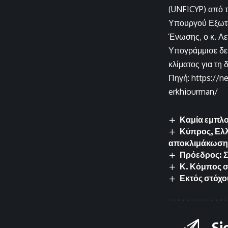
(UNFICYP) από τ
Υπουργού Εξωτερ
Ένωσης, ο κ. Λε
Υπογράμμισε δε 
κλίματος για τη
Πηγή: https://n
erkhiourman/
Καμία εμπλο
Κύπρος, Ελλ
αποκλιμάκωση 
Πρόεδρος: Σ
Κ. Κόμπος σ
Εκτός στόχο
Si