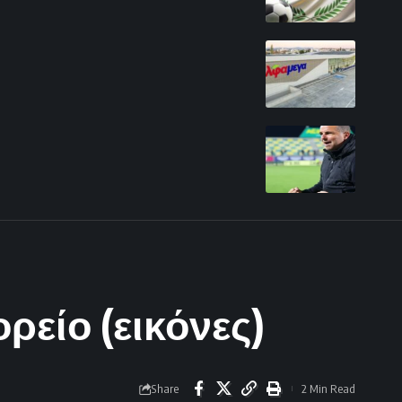
είο (εικόνες)
Share
2 Min Read