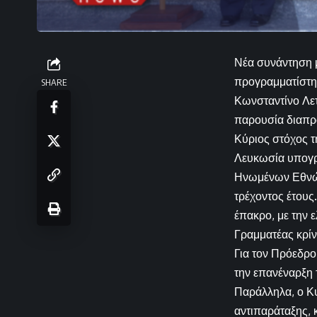
Νέα συνάντηση μ
προγραμματίστηκ
SHARE
Κωνσταντίνο Λετ
παρουσία διαπρ
Κύριος στόχος τ
Λευκωσία υπογρα
Ηνωμένων Εθνών,
τρέχοντος έτους
έπακρο, με την 
Γραμματέας κρίν
Για τον Πρόεδρο
την επανέναρξη 
Παράλληλα, ο Κ
αντιπαράταξης, 