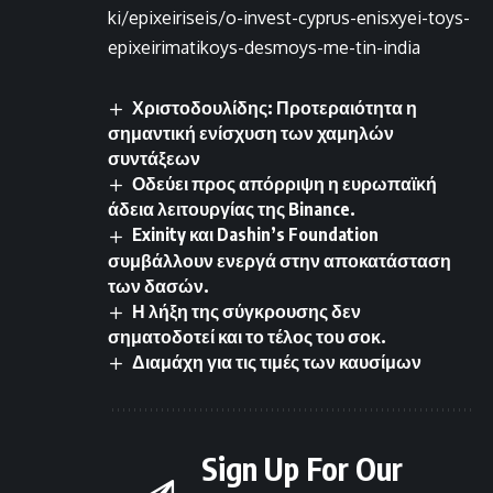
ki/epixeiriseis/o-invest-cyprus-enisxyei-toys-
epixeirimatikoys-desmoys-me-tin-india
Χριστοδουλίδης: Προτεραιότητα η
σημαντική ενίσχυση των χαμηλών
συντάξεων
Οδεύει προς απόρριψη η ευρωπαϊκή
άδεια λειτουργίας της Binance.
Exinity και Dashin’s Foundation
συμβάλλουν ενεργά στην αποκατάσταση
των δασών.
Η λήξη της σύγκρουσης δεν
σηματοδοτεί και το τέλος του σοκ.
Διαμάχη για τις τιμές των καυσίμων
Sign Up For Our