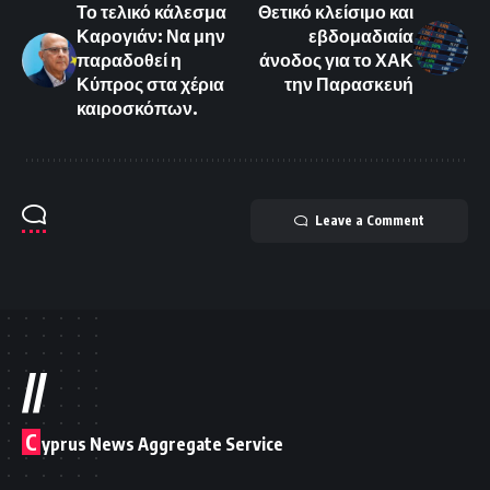
Το τελικό κάλεσμα
Θετικό κλείσιμο και
Καρογιάν: Να μην
εβδομαδιαία
παραδοθεί η
άνοδος για το ΧΑΚ
Κύπρος στα χέρια
την Παρασκευή
καιροσκόπων.
Leave a Comment
//
C
yprus News Aggregate Service