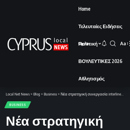
Home
Τελευταίες Ειδήσεις
Πολιτική
Aa
Sign In
Font
Resi
ΒΟΥΛΕΥΤΙΚΕΣ 2026
Αθλητισμός
Local Net News
>
Blog
>
Business
>
Νέα στρατηγική συνεργασία interline μεταξύ Cyprus Airways και flydubai
BUSINESS
Νέα στρατηγική