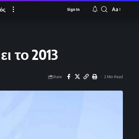
ός
Aa
Sign In
Font
Resizer
ι το 2013
Share
2 Min Read