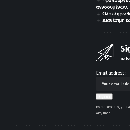
Υφυπουργός 
αγνοουμένων.
Ολοκληρώθηκ
Διαθέσιμη κ
Si
Be ke
Email address:
By signing up, you 
any time.