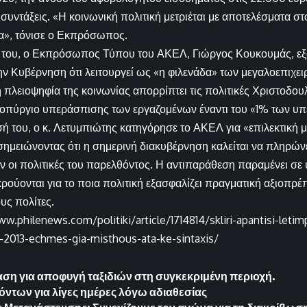
 συντάξεις. «Η κοινωνική πολιτική μετριέται με αποτελέσματα στ
α», τόνισε ο Εκπρόσωπος.
 του, ο Εκπρόσωπος Τύπου του ΑΚΕΛ, Γιώργος Κουκουμάς, εξ
ν Κυβέρνηση ότι λειτουργεί ως «η φιλενάδα» των μεγαλοεπιχει
η πλειοψηφία της κοινωνίας απορρίπτει τις πολιτικές Χριστοδου
ροπύργιο υπεράσπισης των εργαζομένων έναντι του «1% των υ
ή του, ο κ. Λετυμπιώτης κατηγόρησε το ΑΚΕΛ για «επιλεκτική 
σημειώνοντας ότι η σημερινή διακυβέρνηση καλείται να πληρώνει
 οι πολιτικές του παρελθόντος. Η αντιπαράθεση παραμένει σε 
ρούονται για το ποια πολιτική εξασφαλίζει πραγματική αξιοπρέπ
υς πολίτες.
w.philenews.com/politiki/article/1714814/skliri-apantisi-letim
2013-echmes-gia-misthous-ata-ke-sintaxis/
ση για αποφυγή ταξιδιών στη συγκεκριμένη περιοχή.
όντων για λίγες ημέρες λόγω αδιαθεσίας