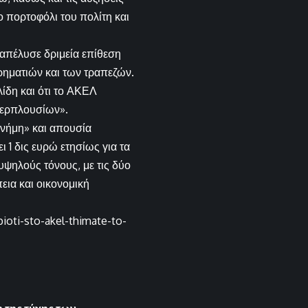
ο πορτοφόλι του πολίτη και
απέλυσε δριμεία επίθεση
ρηματιών και των τραπεζών.
λίδη και ότι το ΑΚΕΛ
περπλουσίων».
μνήμη» και απουσία
 1 δις ευρώ ετησίως για τα
υψηλούς τόνους, με τις δύο
εια και οικονομική
pioti-sto-akel-thimate-to-