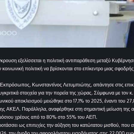
κρουση εξελίσσεται η πολιτική αντιπαράθεση μεταξύ Κυβέρνησ
ην κοινωνική πολιτική να βρίσκονται στο επίκεντρο μιας σφοδρή
Εκπρόσωπος, Κωνσταντίνος Λετυμπιώτης, απάντησε στις επικρ
γκριτικά στοιχεία για την πορεία της χώρας. Σύμφωνα με τον κ.
ωνικού αποκλεισμού μειώθηκε στο 17,1% το 2025, έναντι του 27,
ης ΑΚΕΛ. Παράλληλα, αναφέρθηκε στη σημαντική μείωση της αν
ημόσιου χρέους από το 80% στο 55% του ΑΕΠ.
τάσσει ως επιτυχίες την αύξηση του κατώτατου μισθού, που αν
026, την άνοδο του αφορολόγητου εισοδήματος στις 22.000 ευρώ