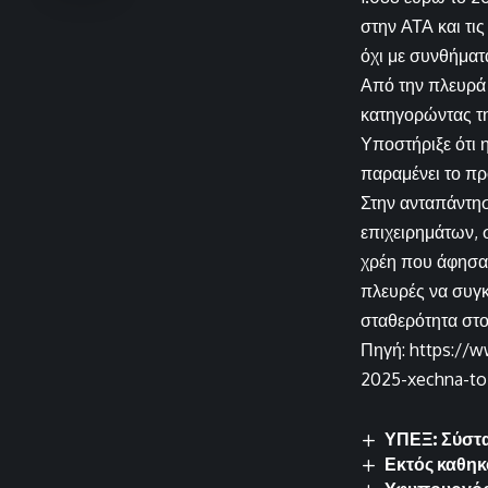
στην ΑΤΑ και τις
όχι με συνθήματ
Από την πλευρά
κατηγορώντας τη
Υποστήριξε ότι 
παραμένει το π
Στην ανταπάντησ
επιχειρημάτων, 
χρέη που άφησαν
πλευρές να συγκ
σταθερότητα στο
Πηγή: https://ww
2025-xechna-to-
ΥΠΕΞ: Σύστα
Εκτός καθηκ