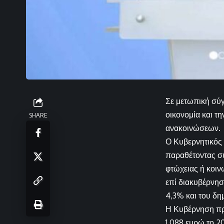
Σε μετωπική σύγ
οικονομία και τ
SHARE
ανακοινώσεων.
Ο Κυβερνητικός 
παραθέτοντας συ
φτώχειας ή κοιν
επί διακυβέρνησ
4,3% και του δ
Η Κυβέρνηση προ
1.088 ευρώ το 2