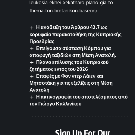
leukosia-ekhei-xekatharo-plano-gia-to-
thema-ton-bretanikon-baseon/
Η ανάδειξη του Άρθρου 42.7 ως
κορυφαία παρακαταθήκη της Κυπριακής
Προεδρίας
Επείγουσα σύσταση Κόμπου για
αποφυγή ταξιδιών στη Μέση Ανατολή.
Πλάνο επίλυσης του Κυπριακού
ζητήματος εντός του 2026
Επαφές με Φον ντερ Λάιεν και
Μητσοτάκη για τις εξελίξεις στη Μέση
Ανατολή
Η ακτινογραφία του αποτελέσματος από
τον Γιώργο Καλλινίκου
Sign Up For Our