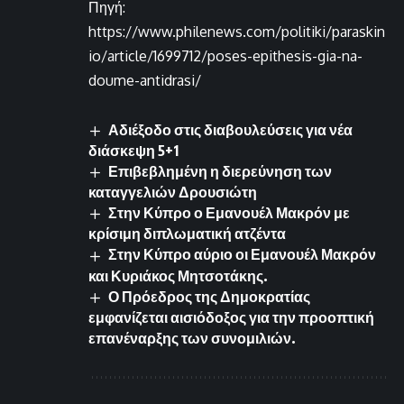
Πηγή:
https://www.philenews.com/politiki/paraskin
io/article/1699712/poses-epithesis-gia-na-
doume-antidrasi/
Αδιέξοδο στις διαβουλεύσεις για νέα
διάσκεψη 5+1
Επιβεβλημένη η διερεύνηση των
καταγγελιών Δρουσιώτη
Στην Κύπρο ο Εμανουέλ Μακρόν με
κρίσιμη διπλωματική ατζέντα
Στην Κύπρο αύριο οι Εμανουέλ Μακρόν
και Κυριάκος Μητσοτάκης.
Ο Πρόεδρος της Δημοκρατίας
εμφανίζεται αισιόδοξος για την προοπτική
επανέναρξης των συνομιλιών.