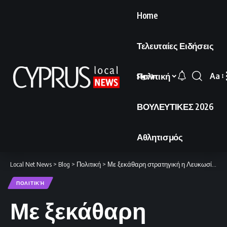
Home
Τελευταίες Ειδήσεις
Πολιτική
Aa
Sign In
Font
Resi
ΒΟΥΛΕΥΤΙΚΕΣ 2026
Αθλητισμός
Local Net News
>
Blog
>
Πολιτική
>
Με ξεκάθαρη στρατηγική η Λευκωσία για το ζήτημα των Βρετανικών Βάσεων
ΠΟΛΙΤΙΚΉ
Με ξεκάθαρη