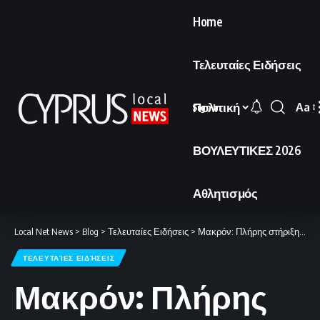
Home
Τελευταίες Ειδήσεις
Πολιτική
Aa
Sign In
Font
Resi
ΒΟΥΛΕΥΤΙΚΕΣ 2026
Αθλητισμός
Local Net News
>
Blog
>
Τελευταίες Ειδήσεις
>
Μακρόν: Πλήρης στήριξη στην κυριαρχία και την εδαφική ακεραιότητα του Λιβάνου
ΤΕΛΕΥΤΑΊΕΣ ΕΙΔΉΣΕΙΣ
Μακρόν: Πλήρης