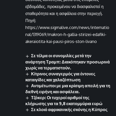
εβδομάδες, προκειμένου να διασφαλιστεί η
σταθερότητα και η ασφάλεια στην περιοχή.
Πηγή:
https://www.sigmalive.com/news/internatio
nal/1319069/makron-h-gallia-stirizei-edafiki-
akeraiotita-kai-pausi-piros-ston-livano
Σε τέλμα οι συνομιλίες μετά την
ανάρτηση Τραμπ: Διακόπηκαν προσωρινά
χωρίς να τερματιστούν.
Κίτρινος συναγερμός για έντονες
καταιγίδες και χαλαζόπτωση
Αντιμέτωποι με μια κρίσιμη απειλή για τη
διεθνή ειρήνη και ασφάλεια.
Τζόκερ: Οι τυχεροί αριθμοί της
κλήρωσης για τα 9,8 εκατομμύρια ευρώ
Σε κλοιό αφρικανικής σκόνης η Κύπρος