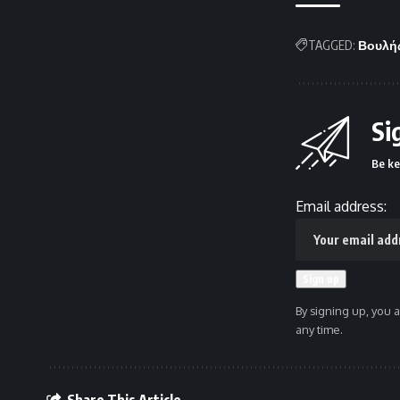
TAGGED:
Βουλή
Si
Be ke
Email address:
By signing up, you 
any time.
Share This Article