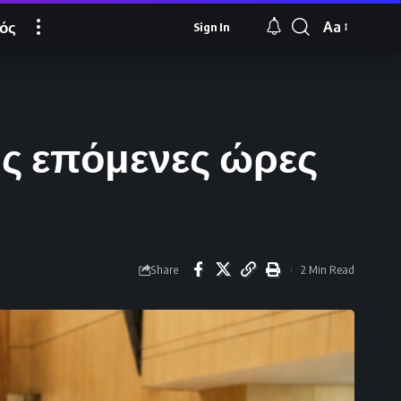
ός
Aa
Sign In
Font
Resizer
ις επόμενες ώρες
Share
2 Min Read