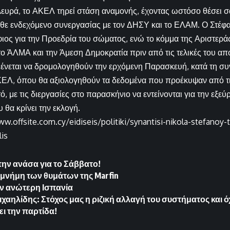
ευρά, το ΑΚΕΛ τηρεί στάση αναμονής, έχοντας ωστόσο θέσει σα
θε ενδεχόμενο συνεργασίας με τον ΔΗΣΥ και το ΕΛΑΜ. Ο Στέφ
ος για την Προεδρία του σώματος, ενώ το κόμμα της Αριστερά
το ΆΛΜΑ και την Άμεση Δημοκρατία πριν από τις τελικές του απ
αμένεται να δρομολογηθούν την ερχόμενη Παρασκευή, κατά τη συ
ΕΛ, όπου θα αξιολογηθούν τα δεδομένα που προέκυψαν από τι
, με τις διεργασίες στο παρασκήνιο να εντείνονται για την εξε
 θα κρίνει την εκλογή.
ww.offsite.com.cy/eidiseis/politiki/synantisi-nikola-stefanoy
lis
την ανάσα για το Σάββατο!
 μνήμη των θυμάτων της Marfin
ν ανώτερη Ισπανία
αηλίδης: Στόχος μας η ριζική αλλαγή του συστήματος και όχ
ζει την παρτίδα!