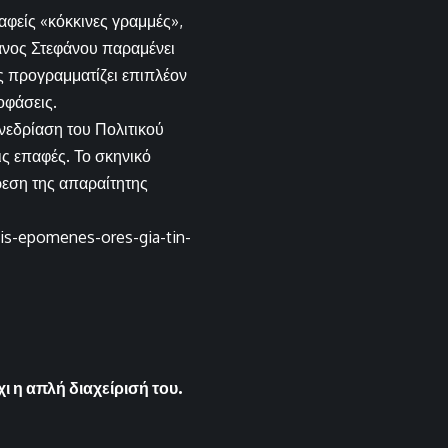
φείς «κόκκινες γραμμές»,
ανος Στεφάνου παραμένει
ς προγραμματίζει επιπλέον
οφάσεις.
νεδρίαση του Πολιτικού
ς επαφές. Το σκηνικό
ύρεση της απαραίτητης
-tis-epomenes-ores-gia-tin-
ι η απλή διαχείρισή του.