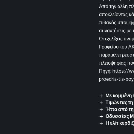
Από την άλλη πλ
αποκλείοντας κά
πιθανός υποψήφι
συναντήσεις με 
Οι εξελίξεις αν
Γραφείου του ΑΚ
παραμένει ρευστό
πλειοψηφίας που
Πηγή: https://w
proedria-tis-boy
Με κομμένη 
Τιμώντας τη
Ήττα από τη
Οδυσσέας Μιχ
Η ελίτ κερδί