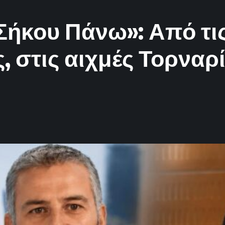
Σήκου Πάνω»: Από τις
ς, στις αιχμές Τορναρ