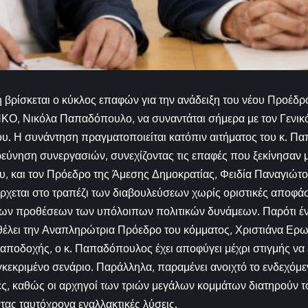
η βρίσκεται ο κύκλος επαφών για την ανάδειξη του νέου Προέδρ
ΚΟ, Νικόλα Παπαδόπουλο, να συναντάται σήμερα με τον Γενικ
υ. Η συνάντηση πραγματοποιείται κατόπιν αιτήματος του κ. Π
ερεύνηση συνεργασιών, συνεχίζοντας τις επαφές που ξεκίνησαν
υ, και τον Πρόεδρο της Άμεσης Δημοκρατίας, Φειδία Παναγιώτο
εται στο τραπέζι των διαβουλεύσεων χωρίς οριστικές αποφάσε
ων προθέσεων των υπόλοιπων πολιτικών δυνάμεων. Παρότι έν
έλει την Αναπληρώτρια Πρόεδρο του κόμματος, Χριστιάνα Ερωτ
αποδοχής, ο κ. Παπαδόπουλος έχει αποφύγει μέχρι στιγμής να 
γκεκριμένο σενάριο. Παράλληλα, παραμένει ανοιχτό το ενδεχό
ς, καθώς οι αρχηγοί των τριών μεγάλων κομμάτων διατηρούν το
ντας ταυτόχρονα εναλλακτικές λύσεις.