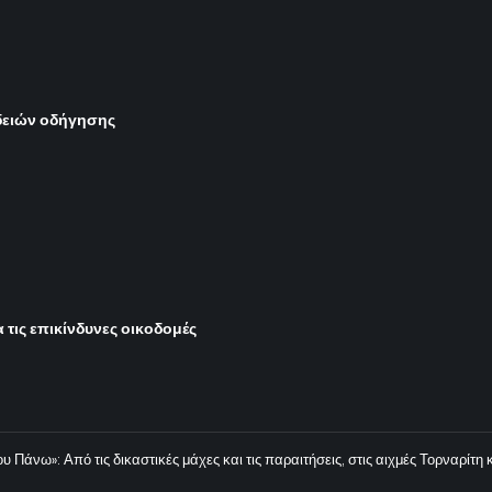
δειών οδήγησης
 τις επικίνδυνες οικοδομές
 Πάνω»: Από τις δικαστικές μάχες και τις παραιτήσεις, στις αιχμές Τορναρίτη 