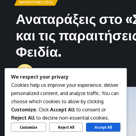
ΒΟΥΛΕΥΤΙΚΕΣ 2026
Αναταράξεις στο «
και τις παραιτήσει
Φειδία.
Newsman
We respect your privacy
Last updated: May 27, 2026 11:15 am
Cookies help us improve your experience, deliver
personalized content, and analyze traffic. You can
choose which cookies to allow by clicking
Customize
. Click
Accept All
to consent or
Reject All
to decline non-essential cookies.
Customize
Reject All
Accept All