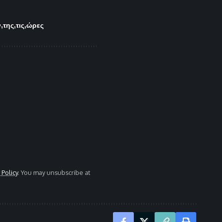
ν
της
τις
ώρες
 Policy
. You may unsubscribe at