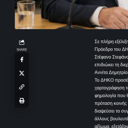
Σε πλήρη εξέλιξ
Πρόεδρο του ΔΗ
SHARE
Στέφανο Στεφάνο
επιδιώκει τη δι
Αννίτα Δημητρίο
Το ΔΗΚΟ προσέρχ
χαρτογράφηση τ
φημολογία που θ
πρόταση κοινής 
διαψεύσει το συ
άλλους βουλευτέ
αξίωμα, εξετάζο