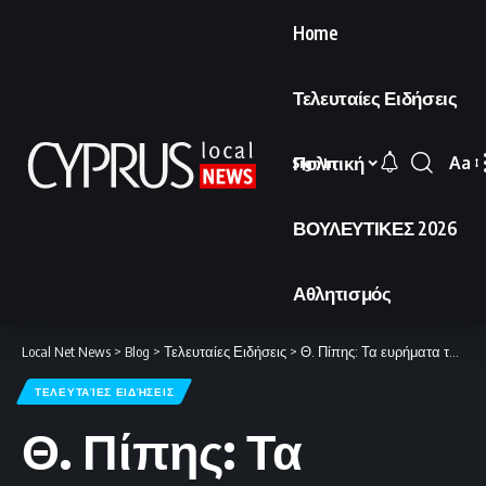
Home
Τελευταίες Ειδήσεις
Πολιτική
Aa
Sign In
Font
Resi
ΒΟΥΛΕΥΤΙΚΕΣ 2026
Αθλητισμός
Local Net News
>
Blog
>
Τελευταίες Ειδήσεις
>
Θ. Πίπης: Τα ευρήματα της ιχνηλάτησης για την πηγή προέλευσης του αφθώδους πυρετού
ΤΕΛΕΥΤΑΊΕΣ ΕΙΔΉΣΕΙΣ
Θ. Πίπης: Τα