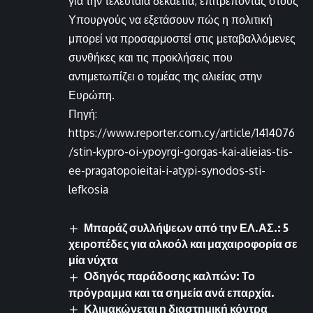
για την τελευταία δεκαετία, επιτρέποντας στους
Υπουργούς να εξετάσουν πώς η πολιτική
μπορεί να προσαρμοστεί στις μεταβαλλόμενες
συνθήκες και τις προκλήσεις που
αντιμετωπίζει ο τομέας της αλιείας στην
Ευρώπη.
Πηγή:
https://www.reporter.com.cy/article/1414076
/stin-kypro-oi-ypoyrgi-gorgas-kai-alieias-tis-
ee-pragatopoieitai-i-atypi-synodos-sti-
lefkosia
Μπαράζ συλλήψεων από την ΕΛ.ΑΣ.: 5
χειροπέδες για αλκοόλ και μαχαιροφορία σε
μία νύχτα
Οδηγός παράδοσης καλπών: Το
πρόγραμμα και τα σημεία ανά επαρχία.
Κλιμακώνεται η διαστημική κόντρα