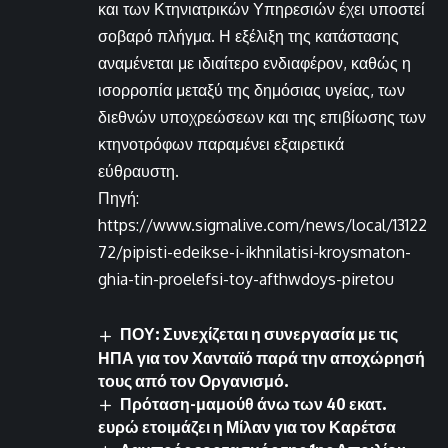
και των Κτηνιατρικών Υπηρεσιών έχει υποστεί
σοβαρό πλήγμα. Η εξέλιξη της κατάστασης
αναμένεται με ιδιαίτερο ενδιαφέρον, καθώς η
ισορροπία μεταξύ της δημόσιας υγείας, των
διεθνών υποχρεώσεων και της επιβίωσης των
κτηνοτρόφων παραμένει εξαιρετικά
εύθραυστη.
Πηγή:
https://www.sigmalive.com/news/local/13122
72/pipisti-edeikse-i-ikhnilatisi-kroysmaton-
ghia-tin-proelefsi-toy-afthwdoys-piretou
ΠΟΥ: Συνεχίζεται η συνεργασία με τις
ΗΠΑ για τον Χανταϊό παρά την αποχώρησή
τους από τον Οργανισμό.
Πρόταση-μαμούθ άνω των 40 εκατ.
ευρώ ετοιμάζει η Μίλαν για τον Καρέτσα