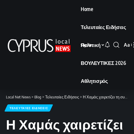
Home
Τελευταίες Ειδήσεις
Πολιτική
Aa
Sign In
Font
Resi
ΒΟΥΛΕΥΤΙΚΕΣ 2026
Αθλητισμός
Local Net News
>
Blog
>
Τελευταίες Ειδήσεις
>
Η Χαμάς χαιρετίζει τη συμφωνία ΗΠΑ-Ιράν, προσδοκώντας τον τερματισμό της ισραηλινής επιθετικότητας.
ΤΕΛΕΥΤΑΊΕΣ ΕΙΔΉΣΕΙΣ
Η Χαμάς χαιρετίζει