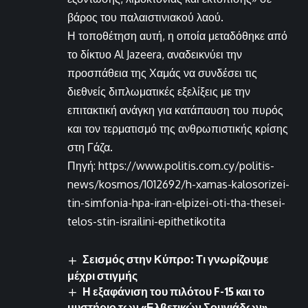
βάρος του παλαιστινιακού λαού.
Η τοποθέτηση αυτή, η οποία μεταδόθηκε από
το δίκτυο Al Jazeera, αναδεικνύει την
προσπάθεια της Χαμάς να συνδέσει τις
διεθνείς διπλωματικές εξελίξεις με την
επιτακτική ανάγκη για κατάπαυση του πυρός
και τον τερματισμό της ανθρωπιστικής κρίσης
στη Γάζα.
Πηγή: https://www.politis.com.cy/politis-
news/kosmos/1012692/h-xamas-kalosorizei-
tin-simfonia-hpa-iran-elpizei-oti-tha-thesei-
telos-stin-israilini-epithetikotita
Σεισμός στην Κύπρο: Τι γνωρίζουμε
μέχρι στιγμής
Η εξαφάνιση του πιλότου F-15 και το
μυστήριο των «Ελβετικών Σουγιάδων»