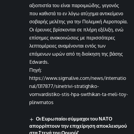
αξιοπιστία του είναι παροιμιώδης, γεγονός
που καθιστά το εν λόγω ατύχημα αντικείμενο
σοβαρής μελέτης για την Πολεμική Αεροπορία.
Οι έρευνες βρίσκονται σε πλήρη εξέλιξη, ενώ
επίσημες ανακοινώσεις με περισσότερες
λεπτομέρειες αναμένονται εντός των
επόμενων ωρών από τη διοίκηση της βάσης
Edwards.
Πηγή:
https://www.sigmalive.com/news/internatio
nal/1317877/sinetrivi-stratighiko-
vomvardistiko-stis-hpa-swthikan-ta-meli-toy-
plirwmatos
Οι Ευρωπαίοι σύμμαχοι του ΝΑΤΟ
απορρίπτουν την επιχείρηση αποκλεισμού
στα Στενά του Ορμούζ