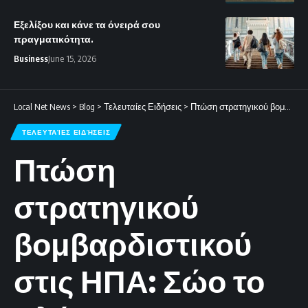
Εξελίξου και κάνε τα όνειρά σου
πραγματικότητα.
Business
June 15, 2026
Local Net News
>
Blog
>
Τελευταίες Ειδήσεις
>
Πτώση στρατηγικού βομβαρδιστικού στις ΗΠΑ: Σώο το πλήρωμα
ΤΕΛΕΥΤΑΊΕΣ ΕΙΔΉΣΕΙΣ
Πτώση
στρατηγικού
βομβαρδιστικού
στις ΗΠΑ: Σώο το