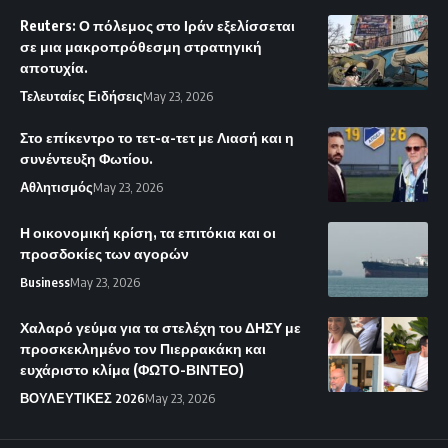
Reuters: Ο πόλεμος στο Ιράν εξελίσσεται
σε μια μακροπρόθεσμη στρατηγική
αποτυχία.
Τελευταίες Ειδήσεις
May 23, 2026
Στο επίκεντρο το τετ-α-τετ με Λιασή και η
συνέντευξη Φωτίου.
Αθλητισμός
May 23, 2026
Η οικονομική κρίση, τα επιτόκια και οι
προσδοκίες των αγορών
Business
May 23, 2026
Χαλαρό γεύμα για τα στελέχη του ΔΗΣΥ με
προσκεκλημένο τον Πιερρακάκη και
ευχάριστο κλίμα (ΦΩΤΟ-ΒΙΝΤΕΟ)
ΒΟΥΛΕΥΤΙΚΕΣ 2026
May 23, 2026