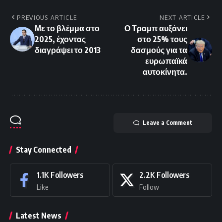
PREVIOUS ARTICLE
NEXT ARTICLE
Με το βλέμμα στο
Ο Τραμπ αυξάνει
2025, έχοντας
στο 25% τους
διαγράψει το 2013
δασμούς για τα
ευρωπαϊκά
αυτοκίνητα.
Leave a Comment
Stay Connected
1.1K
Followers
2.2K
Followers
Like
Follow
Latest News