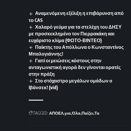
Αναμενόμενη εξέλιξη η επιβάρυνση από
το CAS
Χαλαρό γεύμα για τα στελέχη του ΔΗΣΥ
με προσκεκλημένο τον Πιερρακάκη και
ευχάριστο κλίμα (ΦΩΤΟ-ΒΙΝΤΕΟ)
Παίκτης του Απόλλωνα ο Κωνσταντίνος
Μπαλογιάννης!
Γιατί οι μειώσεις κόστους στην
ανταγωνιστική αγορά δεν γίνονται ορατές
στην πράξη
Στο στόχαστρο μεγάλων ομάδων ο
Ιβάνσεκ! (vid)
TAGGED:
ΑΠΟΕΛ
για
Όλα
Παίζει
Τα