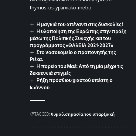
thymos-os-yparxiako-metro
Η μαγκιά του απέναντι στις δυσκολίες!
Η υλοποίηση της Ευρώπης στην πράξη
μέσω της Πολιτικής Συνοχής και του
προγράμματος «ΘΑλΕΙΑ 2021-2027»
Στο νοσοκομείο ο προπονητής της
Ριέκα.
Η πορεία του Μαέ: Από τη μία μέχρι τις
δεκαεννιά στιγμές
Ρήξη πρόσθιου χιαστού υπέστη ο
Ιωάννου
TAGGED:
θυμού
σημασία
του
υπαρξιακή