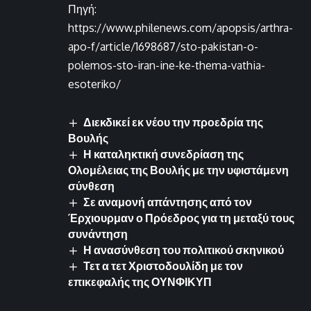
Πηγή:
https://www.philenews.com/apopsis/arthra-
apo-f/article/1698687/sto-pakistan-o-
polemos-sto-iran-ine-ke-thema-vathia-
esoteriko/
Διεκδικεί εκ νέου την προεδρία της
Βουλής
Η καταληκτική συνεδρίαση της
Ολομέλειας της Βουλής με την υφιστάμενη
σύνθεση
Σε αναμονή απάντησης από τον
Έρχιουρμαν ο Πρόεδρος για τη μεταξύ τους
συνάντηση
Η ανασύνθεση του πολιτικού σκηνικού
Τετ α τετ Χριστοδουλίδη με τον
επικεφαλής της ΟΥΝΦΙΚΥΠ