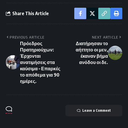
Share This Article
PREVIOUS ARTICLE
NEXT ARTICLE
Πρόεδρος
Διατήρησαν το
Πρατηριούχων:
αήττητο οι μεν,
Έρχονται
έκαναν βήμα
ανατιμήσεις στα
ανόδου οι δε.
καύσιμα – Επαρκές
το απόθεμα για 90
ημέρες.
Leave a Comment