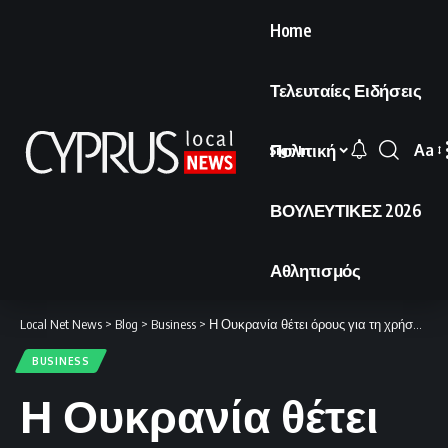
Home
Τελευταίες Ειδήσεις
Πολιτική
Aa
Sign In
Font
Resi
ΒΟΥΛΕΥΤΙΚΕΣ 2026
Αθλητισμός
Local Net News
>
Blog
>
Business
>
Η Ουκρανία θέτει όρους για τη χρήση των drones
BUSINESS
Η Ουκρανία θέτει