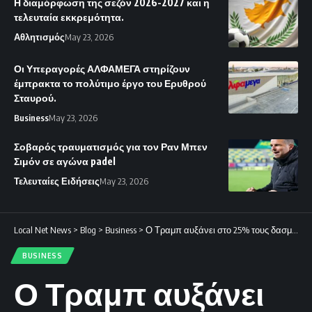
Η διαμόρφωση της σεζόν 2026-2027 και η
τελευταία εκκρεμότητα.
Αθλητισμός
May 23, 2026
Οι Υπεραγορές ΑΛΦΑΜΕΓΑ στηρίζουν
έμπρακτα το πολύτιμο έργο του Ερυθρού
Σταυρού.
Business
May 23, 2026
Σοβαρός τραυματισμός για τον Ραν Μπεν
Σιμόν σε αγώνα padel
Τελευταίες Ειδήσεις
May 23, 2026
Local Net News
>
Blog
>
Business
>
Ο Τραμπ αυξάνει στο 25% τους δασμούς για τα ευρωπαϊκά αυτοκίνητα.
BUSINESS
Ο Τραμπ αυξάνει