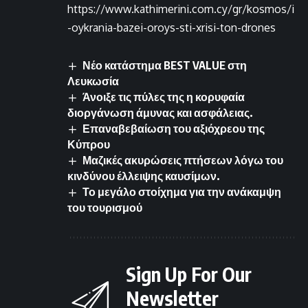
https://www.kathimerini.com.cy/gr/kosmos/i
-oykrania-bazei-oroys-sti-xrisi-ton-drones
Νέο κατάστημα BEST VALUE στη
Λευκωσία
Άνοιξε τις πύλες της η κορυφαία
διοργάνωση άμυνας και ασφάλειας.
Επαναβεβαίωση του αξιόχρεου της
Κύπρου
Μαζικές ακυρώσεις πτήσεων λόγω του
κινδύνου έλλειψης καυσίμων.
Το μεγάλο στοίχημα για την ανάκαμψη
του τουρισμού
Sign Up For Our
Newsletter