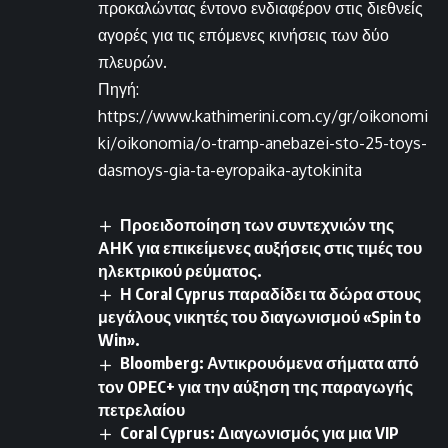
προκαλώντας έντονο ενδιαφέρον στις διεθνείς
αγορές για τις επόμενες κινήσεις των δύο
πλευρών.
Πηγή:
https://www.kathimerini.com.cy/gr/oikonomi
ki/oikonomia/o-tramp-anebazei-sto-25-toys-
dasmoys-gia-ta-eyropaika-aytokinita
Προειδοποίηση των συντεχνιών της
ΑΗΚ για επικείμενες αυξήσεις στις τιμές του
ηλεκτρικού ρεύματος.
Η Coral Cyprus παραδίδει τα δώρα στους
μεγάλους νικητές του διαγωνισμού «Spin to
Win».
Bloomberg: Αντικρουόμενα σήματα από
τον OPEC+ για την αύξηση της παραγωγής
πετρελαίου
Coral Cyprus: Διαγωνισμός για μια VIP