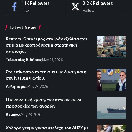
1.1K
Followers
2.2K
Followers
Like
Follow
Latest News
Reuters: Ο πόλεμος στο Ιράν εξελίσσεται
σε μια μακροπρόθεσμη στρατηγική
αποτυχία.
Τελευταίες Ειδήσεις
May 23, 2026
Στο επίκεντρο το τετ-α-τετ με Λιασή και η
συνέντευξη Φωτίου.
Αθλητισμός
May 23, 2026
Η οικονομική κρίση, τα επιτόκια και οι
προσδοκίες των αγορών
Business
May 23, 2026
Χαλαρό γεύμα για τα στελέχη του ΔΗΣΥ με