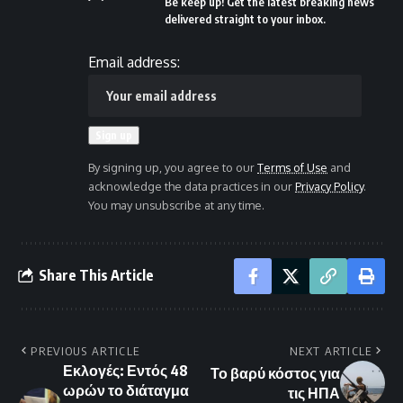
Be keep up! Get the latest breaking news
delivered straight to your inbox.
Email address:
By signing up, you agree to our
Terms of Use
and
acknowledge the data practices in our
Privacy Policy
.
You may unsubscribe at any time.
Share This Article
PREVIOUS ARTICLE
NEXT ARTICLE
Εκλογές: Εντός 48
Το βαρύ κόστος για
ωρών το διάταγμα
τις ΗΠΑ