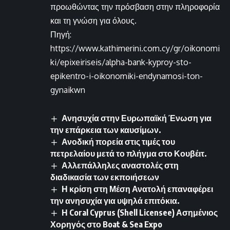
προωθώντας την πρόσβαση στην πληροφορία
και τη γνώση για όλους.
Πηγή:
https://www.kathimerini.com.cy/gr/oikonomi
ki/epixeiriseis/alpha-bank-kyproy-sto-
epikentro-i-oikonomiki-endynamosi-ton-
gynaikwn
Ανησυχία στην Ευρωπαϊκή Ένωση για
την επάρκεια των καυσίμων.
Ανοδική πορεία στις τιμές του
πετρελαίου μετά το πλήγμα στο Κουβέιτ.
Αλλεπάλληλες αναστολές στη
διαδικασία των εκποιήσεων
Η κρίση στη Μέση Ανατολή επαναφέρει
την ανησυχία για υψηλά επιτόκια.
Η Coral Cyprus (Shell Licensee) Ασημένιος
Χορηγός στο Boat & Sea Expo