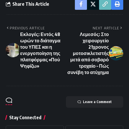
Share This Article
PREVIOUS ARTICLE
NEXT ARTICLE
Εκλογές: Εντός 48
Λεμεσός: Στο
ωρών το διάταγμα
χειρουργείο
του ΥΠΕΣ και η
21χρονος
ενεργοποίηση της
μοτοσικλετιστής
πλατφόρμας «Πού
μετά από σοβαρό
Ψηφίζω»
τροχαίο – Πώς
συνέβη το ατύχημα
Leave a Comment
Stay Connected