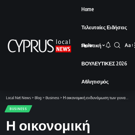
Home
Τελευταίες Ειδήσεις
Πολιτική
Aa
Sign In
Font
Resi
ΒΟΥΛΕΥΤΙΚΕΣ 2026
Αθλητισμός
Local Net News
>
Blog
>
Business
>
Η οικονομική ενδυνάμωση των γυναικών στο επίκεντρο του ενδιαφέροντος.
BUSINESS
Η οικονομική