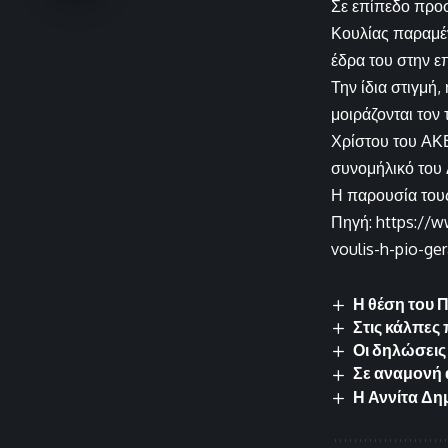
Σε επίπεδο προσ
Κουλίας παραμέν
έδρα του στην ε
Την ίδια στιγμή
μοιράζονται τον
Χρίστου του ΑΚΕ
συνομήλικό του
Η παρουσία τους
Πηγή: https://w
voulis-h-pio-ge
Η θέση του 
Στις κάλπες
Οι δηλώσεις
Σε αναμονή 
Η Αννίτα Δη