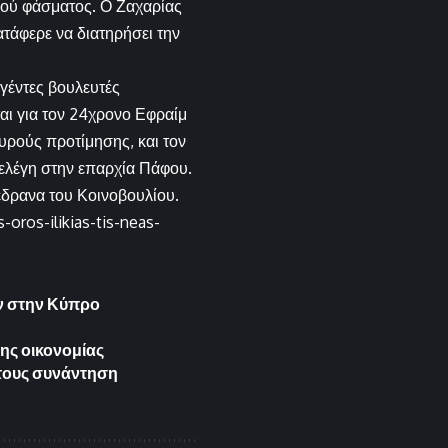
κού φάσματος. Ο Ζαχαρίας
ατάφερε να διατηρήσει την
εγέντες βουλευτές
ται για τον 24χρονο Εφραίμ
υρούς προτίμησης, και τον
ελέγη στην επαρχία Πάφου.
έδρανα του Κοινοβουλίου.
oros-ilikias-tis-neas-
ων στην Κύπρο
της οικονομίας
 τους συνάντηση