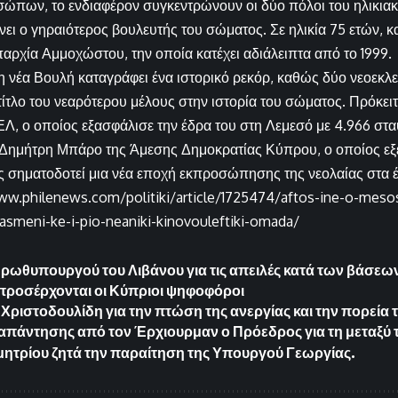
ώπων, το ενδιαφέρον συγκεντρώνουν οι δύο πόλοι του ηλικια
ει ο γηραιότερος βουλευτής του σώματος. Σε ηλικία 75 ετών, κ
παρχία Αμμοχώστου, την οποία κατέχει αδιάλειπτα από το 1999.
, η νέα Βουλή καταγράφει ένα ιστορικό ρεκόρ, καθώς δύο νεοεκλ
 τίτλο του νεαρότερου μέλους στην ιστορία του σώματος. Πρόκει
Λ, ο οποίος εξασφάλισε την έδρα του στη Λεμεσό με 4.966 στα
 Δημήτρη Μπάρο της Άμεσης Δημοκρατίας Κύπρου, ο οποίος εξ
 σηματοδοτεί μια νέα εποχή εκπροσώπησης της νεολαίας στα 
ww.philenews.com/politiki/article/1725474/aftos-ine-o-mesos-
rasmeni-ke-i-pio-neaniki-kinovouleftiki-omada/
Πρωθυπουργού του Λιβάνου για τις απειλές κατά των βάσε
 προσέρχονται οι Κύπριοι ψηφοφόροι
 Χριστοδουλίδη για την πτώση της ανεργίας και την πορεία 
απάντησης από τον Έρχιουρμαν ο Πρόεδρος για τη μεταξύ
μητρίου ζητά την παραίτηση της Υπουργού Γεωργίας.