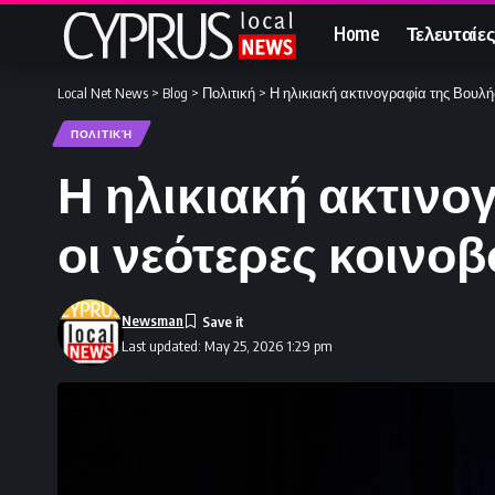
Home
Τελευταίες
Local Net News
>
Blog
>
Πολιτική
>
Η ηλικιακή ακτινογραφία της Βουλής
ΠΟΛΙΤΙΚΉ
Η ηλικιακή ακτινο
οι νεότερες κοινο
Newsman
Last updated: May 25, 2026 1:29 pm