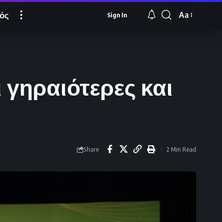
ός
Aa
Sign In
Font
Resizer
 γηραιότερες και
Share
2 Min Read